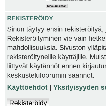
REKISTERÖIDY
Sinun täytyy ensin rekisteröityä, j
Rekisteröityminen vie vain hetken
mahdollisuuksia. Sivuston ylläpit
rekisteröityneille käyttäjille. Mu
liittyvät käytännöt ennen kirjau
keskustelufoorumin säännöt.
Käyttöehdot
|
Yksityisyyden s
Rekisteröidy