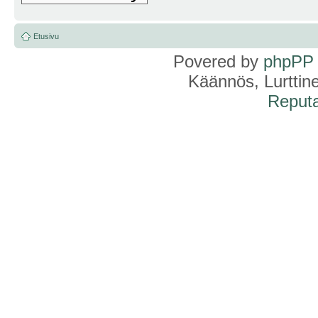
Etusivu
Povered by
phpPP
Käännös, Lurttin
Reputa