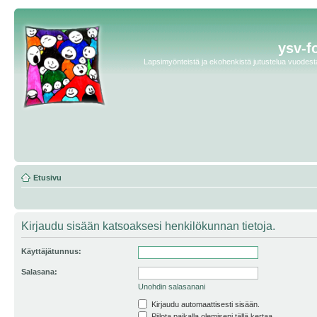
ysv-f
Lapsimyönteistä ja ekohenkistä jutustelua vuodesta 
Etusivu
Kirjaudu sisään katsoaksesi henkilökunnan tietoja.
Käyttäjätunnus:
Salasana:
Unohdin salasanani
Kirjaudu automaattisesti sisään.
Piilota paikalla olemiseni tällä kertaa