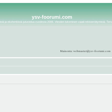
ysv-foorumi.com
tä ja ekohenkistä jutustelua vuodesta 2006. Viestien lukeminen vaatii rekisteröitymistä. Terv