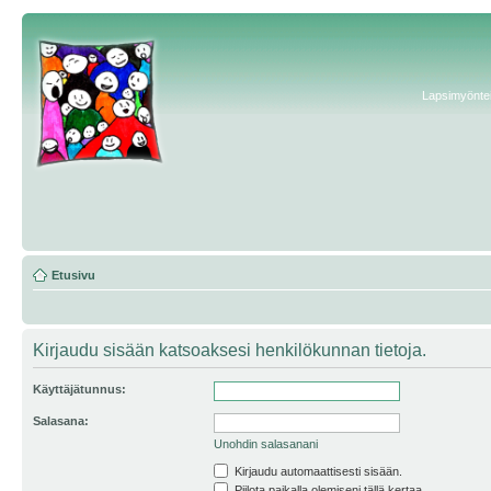
Lapsimyönteis
Etusivu
Kirjaudu sisään katsoaksesi henkilökunnan tietoja.
Käyttäjätunnus:
Salasana:
Unohdin salasanani
Kirjaudu automaattisesti sisään.
Piilota paikalla olemiseni tällä kertaa