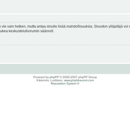
en vie vain hetken, mutta antaa sinulle lisää mahdollisuuksia. Sivuston ylläpitäjä voi 
 lukea keskustelufoorumin säännöt.
Povered by
phpPP
© 2000-2007 phpPP Group
Käännös, Lurttinen,
www.phpbbsuomi.com
Reputation System
©