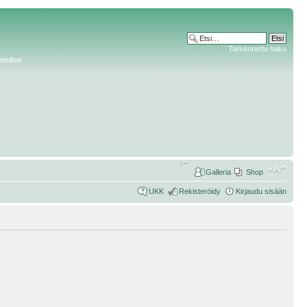
Tarkennettu haku
etuloa!
Galleria
Shop
UKK
Rekisteröidy
Kirjaudu sisään