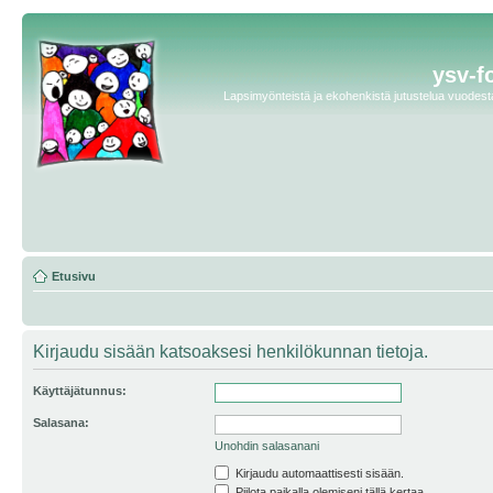
ysv-f
Lapsimyönteistä ja ekohenkistä jutustelua vuodesta 
Etusivu
Kirjaudu sisään katsoaksesi henkilökunnan tietoja.
Käyttäjätunnus:
Salasana:
Unohdin salasanani
Kirjaudu automaattisesti sisään.
Piilota paikalla olemiseni tällä kertaa