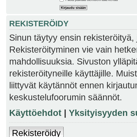
REKISTERÖIDY
Sinun täytyy ensin rekisteröityä, j
Rekisteröityminen vie vain hetken
mahdollisuuksia. Sivuston ylläpit
rekisteröityneille käyttäjille. Mu
liittyvät käytännöt ennen kirjau
keskustelufoorumin säännöt.
Käyttöehdot
|
Yksityisyyden s
Rekisteröidy