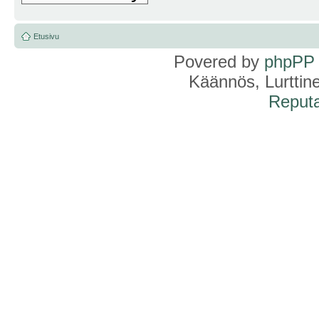
Etusivu
Povered by
phpPP
Käännös, Lurttin
Reputa