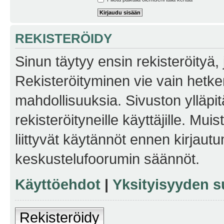
REKISTERÖIDY
Sinun täytyy ensin rekisteröityä, j
Rekisteröityminen vie vain hetken
mahdollisuuksia. Sivuston ylläpit
rekisteröityneille käyttäjille. Mu
liittyvät käytännöt ennen kirjau
keskustelufoorumin säännöt.
Käyttöehdot
|
Yksityisyyden s
Rekisteröidy