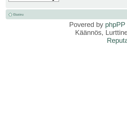
Etusivu
Povered by
phpPP
Käännös, Lurttin
Reputa