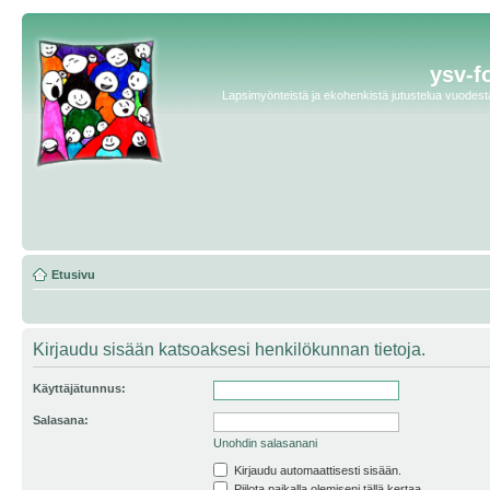
ysv-f
Lapsimyönteistä ja ekohenkistä jutustelua vuodesta 
Etusivu
Kirjaudu sisään katsoaksesi henkilökunnan tietoja.
Käyttäjätunnus:
Salasana:
Unohdin salasanani
Kirjaudu automaattisesti sisään.
Piilota paikalla olemiseni tällä kertaa