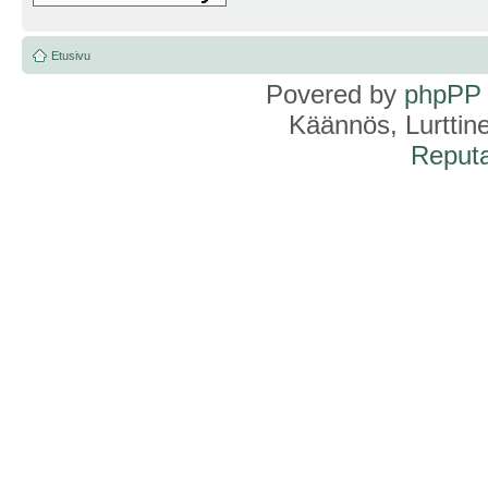
Etusivu
Povered by
phpPP
Käännös, Lurttin
Reputa