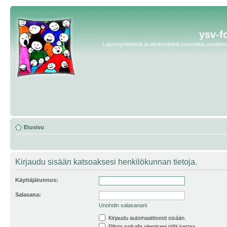
ysv-f
Lapsimyönteistä ja ekohenkistä jutustelua vuodesta 
Etusivu
Kirjaudu sisään katsoaksesi henkilökunnan tietoja.
Käyttäjätunnus:
Salasana:
Unohdin salasanani
Kirjaudu automaattisesti sisään.
Piilota paikalla olemiseni tällä kertaa