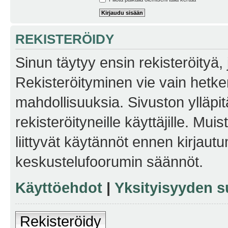
REKISTERÖIDY
Sinun täytyy ensin rekisteröityä, j
Rekisteröityminen vie vain hetken
mahdollisuuksia. Sivuston ylläpit
rekisteröityneille käyttäjille. Mu
liittyvät käytännöt ennen kirjau
keskustelufoorumin säännöt.
Käyttöehdot
|
Yksityisyyden s
Rekisteröidy