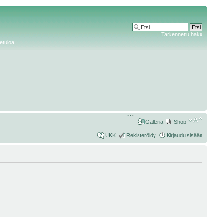
Tarkennettu haku
etuloa!
Galleria
Shop
UKK
Rekisteröidy
Kirjaudu sisään