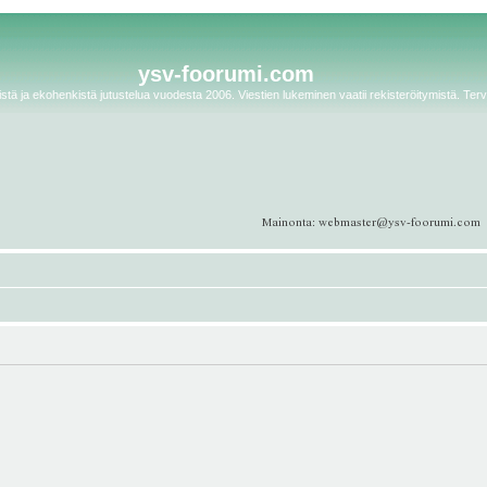
ysv-foorumi.com
tä ja ekohenkistä jutustelua vuodesta 2006. Viestien lukeminen vaatii rekisteröitymistä. Terv