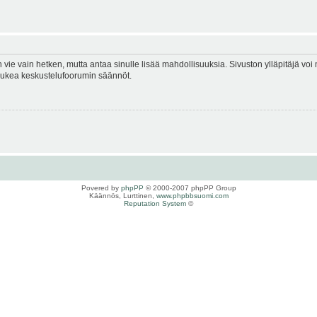
en vie vain hetken, mutta antaa sinulle lisää mahdollisuuksia. Sivuston ylläpitäjä voi 
 lukea keskustelufoorumin säännöt.
Povered by
phpPP
© 2000-2007 phpPP Group
Käännös, Lurttinen,
www.phpbbsuomi.com
Reputation System
©