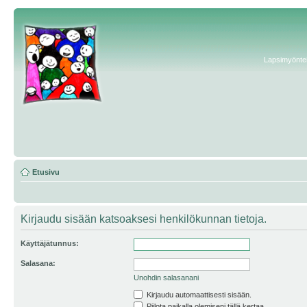
Lapsimyönteis
Etusivu
Kirjaudu sisään katsoaksesi henkilökunnan tietoja.
Käyttäjätunnus:
Salasana:
Unohdin salasanani
Kirjaudu automaattisesti sisään.
Piilota paikalla olemiseni tällä kertaa