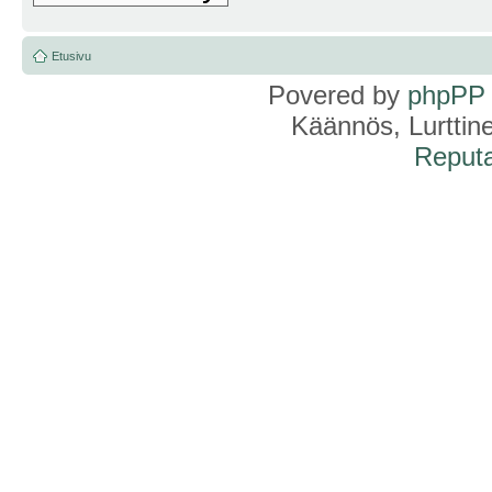
Etusivu
Povered by
phpPP
Käännös, Lurttin
Reputa