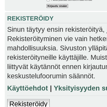
REKISTERÖIDY
Sinun täytyy ensin rekisteröityä, j
Rekisteröityminen vie vain hetken
mahdollisuuksia. Sivuston ylläpit
rekisteröityneille käyttäjille. Mu
liittyvät käytännöt ennen kirjau
keskustelufoorumin säännöt.
Käyttöehdot
|
Yksityisyyden s
Rekisteröidy