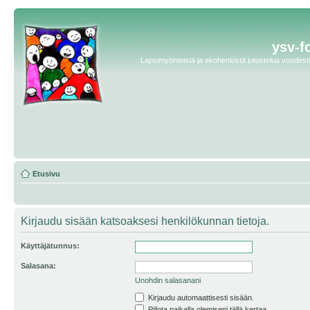
ysv-f
Lapsimyönteistä ja ekohenkistä jutustelua vuodesta 
Etusivu
Kirjaudu sisään katsoaksesi henkilökunnan tietoja.
Käyttäjätunnus:
Salasana:
Unohdin salasanani
Kirjaudu automaattisesti sisään.
Piilota paikalla olemiseni tällä kertaa