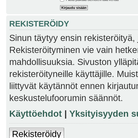
REKISTERÖIDY
Sinun täytyy ensin rekisteröityä, j
Rekisteröityminen vie vain hetken
mahdollisuuksia. Sivuston ylläpit
rekisteröityneille käyttäjille. Mu
liittyvät käytännöt ennen kirjau
keskustelufoorumin säännöt.
Käyttöehdot
|
Yksityisyyden s
Rekisteröidy