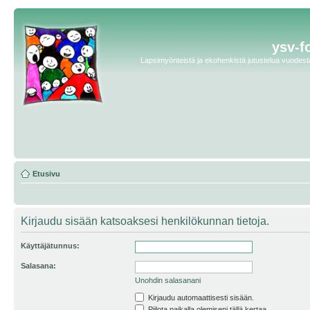
ysv-f
Lapsimyönteistä ja ekohenkistä jutustelua vuodesta 
Etusivu
Kirjaudu sisään katsoaksesi henkilökunnan tietoja.
Käyttäjätunnus:
Salasana:
Unohdin salasanani
Kirjaudu automaattisesti sisään.
Piilota paikalla olemiseni tällä kertaa