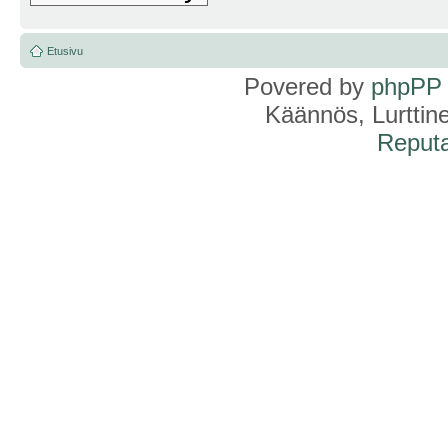
Etusivu
Povered by
phpPP
Käännös, Lurttin
Reputa