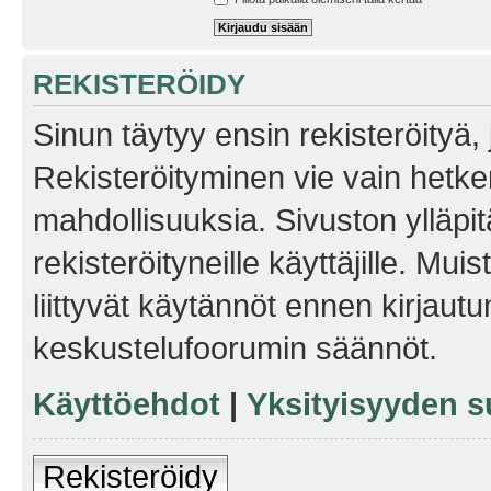
REKISTERÖIDY
Sinun täytyy ensin rekisteröityä, j
Rekisteröityminen vie vain hetken
mahdollisuuksia. Sivuston ylläpit
rekisteröityneille käyttäjille. Mu
liittyvät käytännöt ennen kirjau
keskustelufoorumin säännöt.
Käyttöehdot
|
Yksityisyyden s
Rekisteröidy