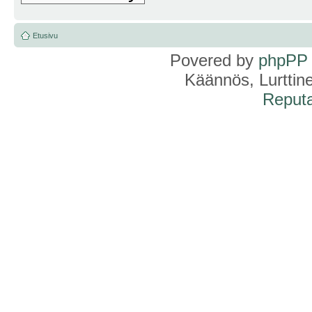
Etusivu
Povered by
phpPP
Käännös, Lurttin
Reputa