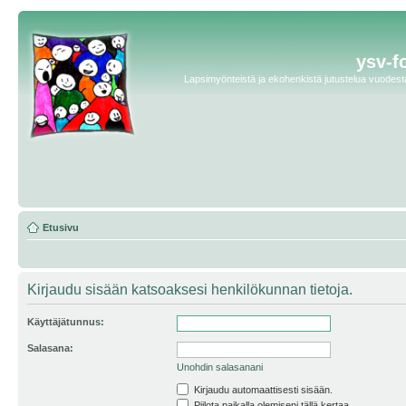
ysv-f
Lapsimyönteistä ja ekohenkistä jutustelua vuodesta 
Etusivu
Kirjaudu sisään katsoaksesi henkilökunnan tietoja.
Käyttäjätunnus:
Salasana:
Unohdin salasanani
Kirjaudu automaattisesti sisään.
Piilota paikalla olemiseni tällä kertaa