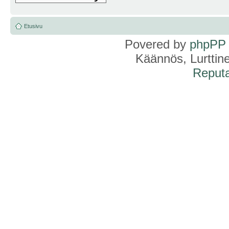
Etusivu
Povered by
phpPP
Käännös, Lurttin
Reputa