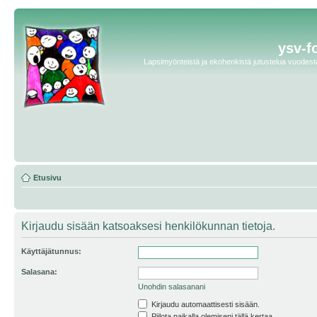
ysv-f
Lapsimyönteistä ja ekohenkistä jutustelua vuodesta 
Etusivu
Kirjaudu sisään katsoaksesi henkilökunnan tietoja.
Käyttäjätunnus:
Salasana:
Unohdin salasanani
Kirjaudu automaattisesti sisään.
Piilota paikalla olemiseni tällä kertaa