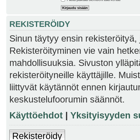
REKISTERÖIDY
Sinun täytyy ensin rekisteröityä, j
Rekisteröityminen vie vain hetken
mahdollisuuksia. Sivuston ylläpit
rekisteröityneille käyttäjille. Mu
liittyvät käytännöt ennen kirjau
keskustelufoorumin säännöt.
Käyttöehdot
|
Yksityisyyden s
Rekisteröidy