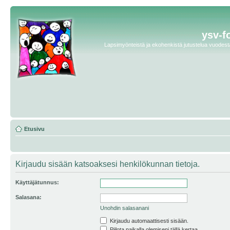
ysv-f
Lapsimyönteistä ja ekohenkistä jutustelua vuodesta 
Etusivu
Kirjaudu sisään katsoaksesi henkilökunnan tietoja.
Käyttäjätunnus:
Salasana:
Unohdin salasanani
Kirjaudu automaattisesti sisään.
Piilota paikalla olemiseni tällä kertaa