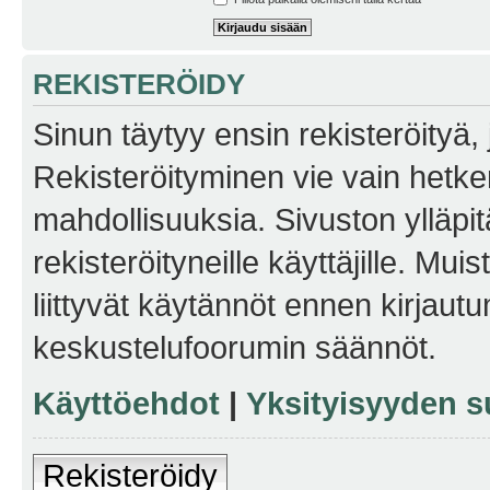
REKISTERÖIDY
Sinun täytyy ensin rekisteröityä, j
Rekisteröityminen vie vain hetken
mahdollisuuksia. Sivuston ylläpit
rekisteröityneille käyttäjille. Mu
liittyvät käytännöt ennen kirjau
keskustelufoorumin säännöt.
Käyttöehdot
|
Yksityisyyden s
Rekisteröidy