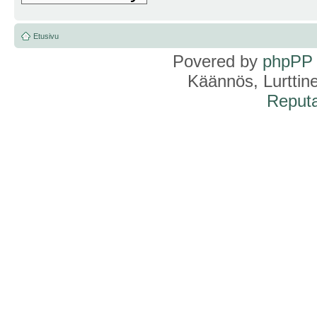
Etusivu
Povered by
phpPP
Käännös, Lurttin
Reputa