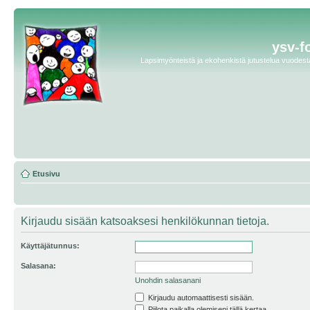
ysv-f
Lapsimyönteistä ja ekohenkistä jutustelua vuodesta 
Etusivu
Kirjaudu sisään katsoaksesi henkilökunnan tietoja.
Käyttäjätunnus:
Salasana:
Unohdin salasanani
Kirjaudu automaattisesti sisään.
Piilota paikalla olemiseni tällä kertaa