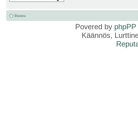
Etusivu
Povered by
phpPP
Käännös, Lurttin
Reputa