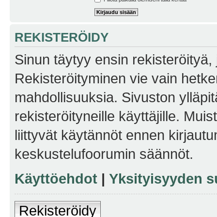
REKISTERÖIDY
Sinun täytyy ensin rekisteröityä, j
Rekisteröityminen vie vain hetken
mahdollisuuksia. Sivuston ylläpit
rekisteröityneille käyttäjille. Mu
liittyvät käytännöt ennen kirjau
keskustelufoorumin säännöt.
Käyttöehdot
|
Yksityisyyden s
Rekisteröidy