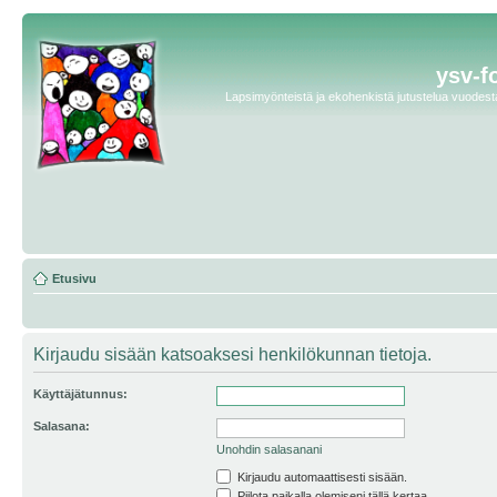
ysv-f
Lapsimyönteistä ja ekohenkistä jutustelua vuodesta 
Etusivu
Kirjaudu sisään katsoaksesi henkilökunnan tietoja.
Käyttäjätunnus:
Salasana:
Unohdin salasanani
Kirjaudu automaattisesti sisään.
Piilota paikalla olemiseni tällä kertaa