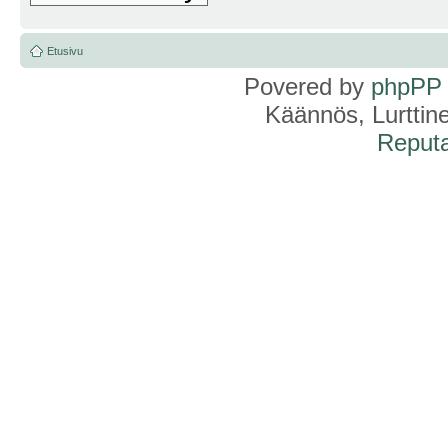
Etusivu
Povered by
phpPP
Käännös, Lurttin
Reputa