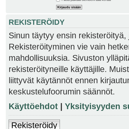
REKISTERÖIDY
Sinun täytyy ensin rekisteröityä, j
Rekisteröityminen vie vain hetken
mahdollisuuksia. Sivuston ylläpit
rekisteröityneille käyttäjille. Mu
liittyvät käytännöt ennen kirjau
keskustelufoorumin säännöt.
Käyttöehdot
|
Yksityisyyden s
Rekisteröidy