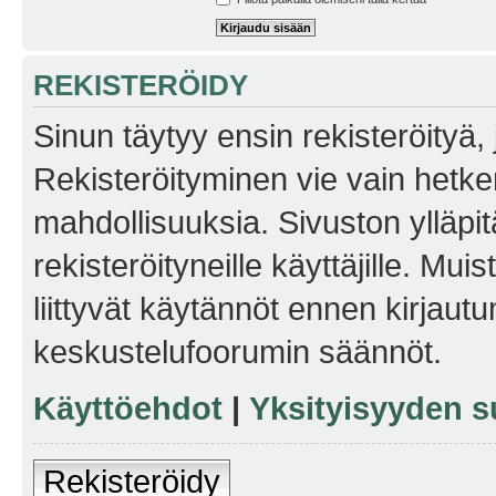
REKISTERÖIDY
Sinun täytyy ensin rekisteröityä, j
Rekisteröityminen vie vain hetken
mahdollisuuksia. Sivuston ylläpit
rekisteröityneille käyttäjille. Mu
liittyvät käytännöt ennen kirjau
keskustelufoorumin säännöt.
Käyttöehdot
|
Yksityisyyden s
Rekisteröidy