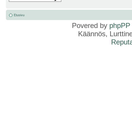
Etusivu
Povered by
phpPP
Käännös, Lurttin
Reputa