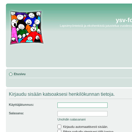
ysv-f
Lapsimyönteistä ja ekohenkistä jutustelua vuodesta 
Etusivu
Kirjaudu sisään katsoaksesi henkilökunnan tietoja.
Käyttäjätunnus:
Salasana:
Unohdin salasanani
Kirjaudu automaattisesti sisään.
Piilota paikalla olemiseni tällä kertaa