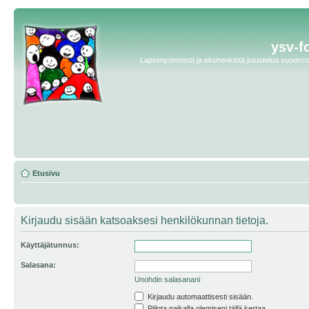
ysv-f
Lapsimyönteistä ja ekohenkistä jutustelua vuodesta 
Etusivu
Kirjaudu sisään katsoaksesi henkilökunnan tietoja.
Käyttäjätunnus:
Salasana:
Unohdin salasanani
Kirjaudu automaattisesti sisään.
Piilota paikalla olemiseni tällä kertaa