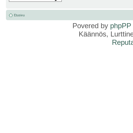
Etusivu
Povered by
phpPP
Käännös, Lurttin
Reputa