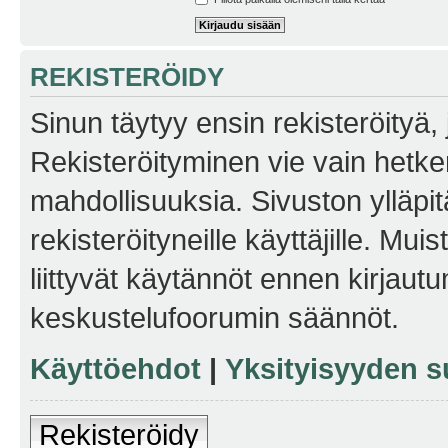
REKISTERÖIDY
Sinun täytyy ensin rekisteröityä, j
Rekisteröityminen vie vain hetken
mahdollisuuksia. Sivuston ylläpit
rekisteröityneille käyttäjille. Mu
liittyvät käytännöt ennen kirjau
keskustelufoorumin säännöt.
Käyttöehdot
|
Yksityisyyden s
Rekisteröidy