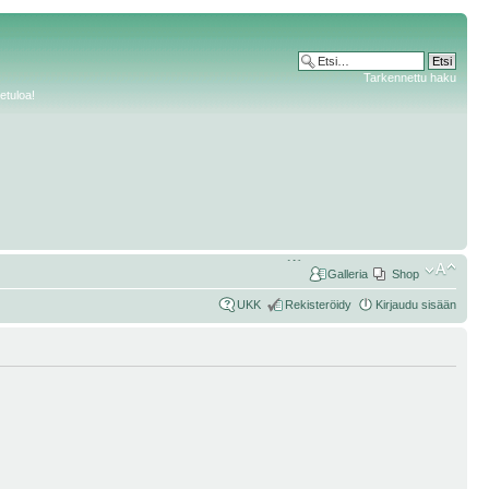
Tarkennettu haku
etuloa!
Galleria
Shop
UKK
Rekisteröidy
Kirjaudu sisään