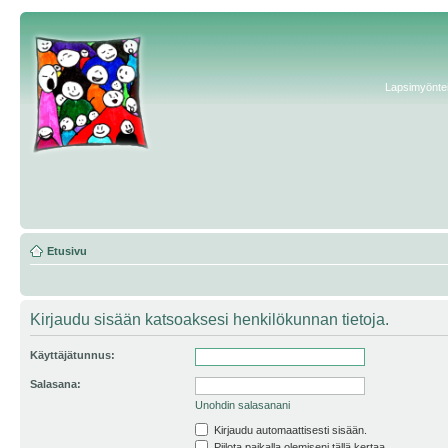
Lapsimyönteis
Etusivu
Kirjaudu sisään katsoaksesi henkilökunnan tietoja.
Käyttäjätunnus:
Salasana:
Unohdin salasanani
Kirjaudu automaattisesti sisään.
Piilota paikalla olemiseni tällä kertaa