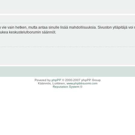
en vie vain hetken, mutta antaa sinulle lisää mahdollisuuksia. Sivuston ylläpitäjä voi 
 lukea keskustelufoorumin säännöt.
Povered by
phpPP
© 2000-2007 phpPP Group
Käännös, Lurttinen,
www.phpbbsuomi.com
Reputation System
©