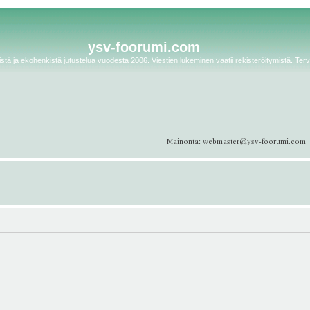
ysv-foorumi.com
tä ja ekohenkistä jutustelua vuodesta 2006. Viestien lukeminen vaatii rekisteröitymistä. Terv