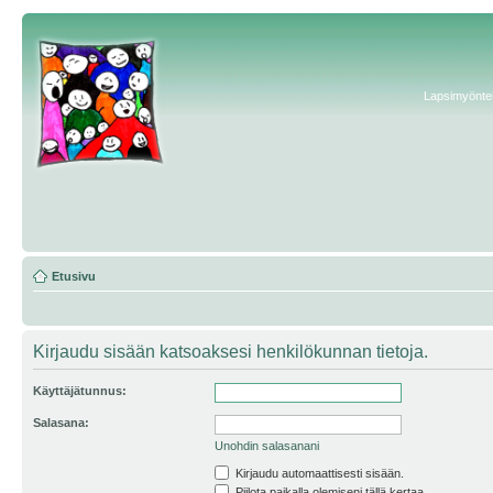
Lapsimyönteis
Etusivu
Kirjaudu sisään katsoaksesi henkilökunnan tietoja.
Käyttäjätunnus:
Salasana:
Unohdin salasanani
Kirjaudu automaattisesti sisään.
Piilota paikalla olemiseni tällä kertaa