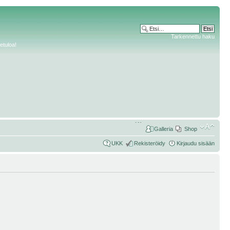
Tarkennettu haku
etuloa!
Galleria
Shop
UKK
Rekisteröidy
Kirjaudu sisään