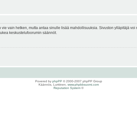
en vie vain hetken, mutta antaa sinulle lisää mahdollisuuksia. Sivuston ylläpitäjä voi 
 lukea keskustelufoorumin säännöt.
Povered by
phpPP
© 2000-2007 phpPP Group
Käännös, Lurttinen,
www.phpbbsuomi.com
Reputation System
©