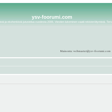
ysv-foorumi.com
tä ja ekohenkistä jutustelua vuodesta 2006. Viestien lukeminen vaatii rekisteröitymistä. Terv