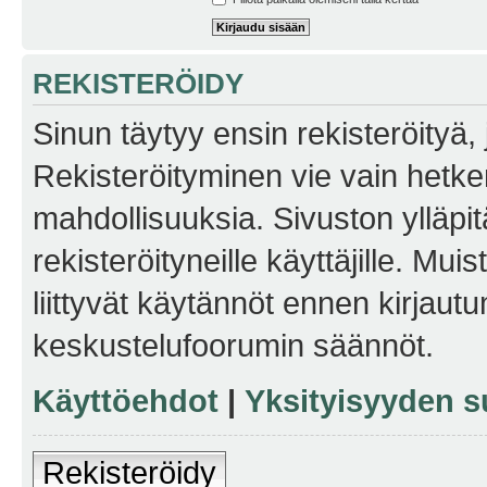
REKISTERÖIDY
Sinun täytyy ensin rekisteröityä, j
Rekisteröityminen vie vain hetken
mahdollisuuksia. Sivuston ylläpit
rekisteröityneille käyttäjille. Mu
liittyvät käytännöt ennen kirjau
keskustelufoorumin säännöt.
Käyttöehdot
|
Yksityisyyden s
Rekisteröidy