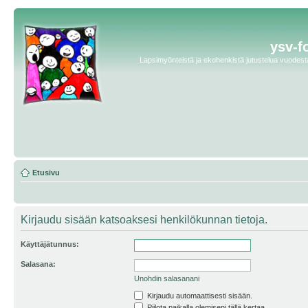
ysv-f
Lapsimyönteistä ja ekohenkistä jutustelua vuodesta 
Etusivu
Kirjaudu sisään katsoaksesi henkilökunnan tietoja.
Käyttäjätunnus:
Salasana:
Unohdin salasanani
Kirjaudu automaattisesti sisään.
Piilota paikalla olemiseni tällä kertaa