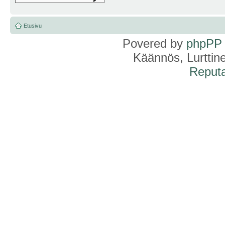
Etusivu
Povered by
phpPP
Käännös, Lurttin
Reputa