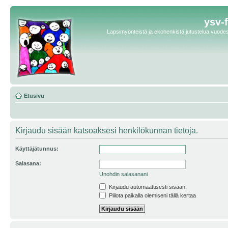
ysv-
Lapsimyönteistä ja ekohenkistä jutustelua vuodest
Etusivu
Kirjaudu sisään katsoaksesi henkilökunnan tietoja.
Käyttäjätunnus:
Salasana:
Unohdin salasanani
Kirjaudu automaattisesti sisään.
Piilota paikalla olemiseni tällä kertaa