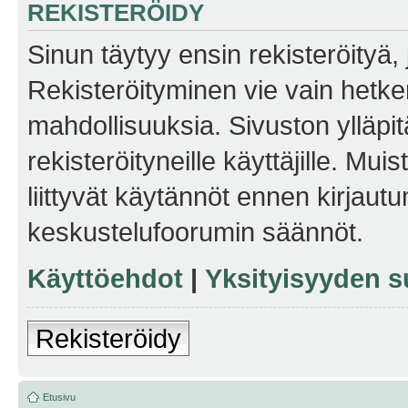
REKISTERÖIDY
Sinun täytyy ensin rekisteröityä, j
Rekisteröityminen vie vain hetken
mahdollisuuksia. Sivuston ylläpit
rekisteröityneille käyttäjille. Mu
liittyvät käytännöt ennen kirjau
keskustelufoorumin säännöt.
Käyttöehdot
|
Yksityisyyden s
Rekisteröidy
Etusivu