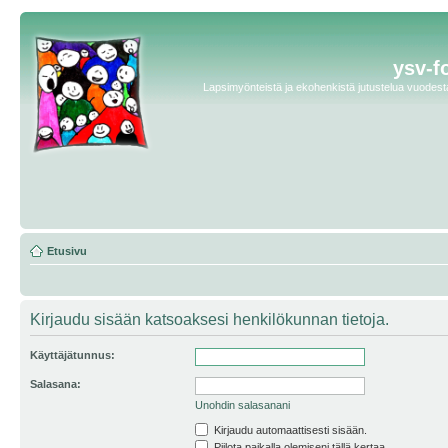
ysv-f
Lapsimyönteistä ja ekohenkistä jutustelua vuodesta 
Etusivu
Kirjaudu sisään katsoaksesi henkilökunnan tietoja.
Käyttäjätunnus:
Salasana:
Unohdin salasanani
Kirjaudu automaattisesti sisään.
Piilota paikalla olemiseni tällä kertaa