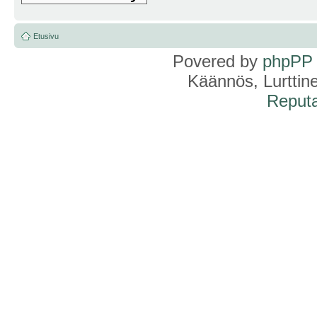
Etusivu
Povered by
phpPP
Käännös, Lurttin
Reputa