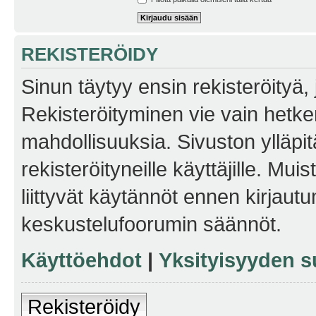
REKISTERÖIDY
Sinun täytyy ensin rekisteröityä, j
Rekisteröityminen vie vain hetken
mahdollisuuksia. Sivuston ylläpit
rekisteröityneille käyttäjille. Mu
liittyvät käytännöt ennen kirjau
keskustelufoorumin säännöt.
Käyttöehdot
|
Yksityisyyden s
Rekisteröidy