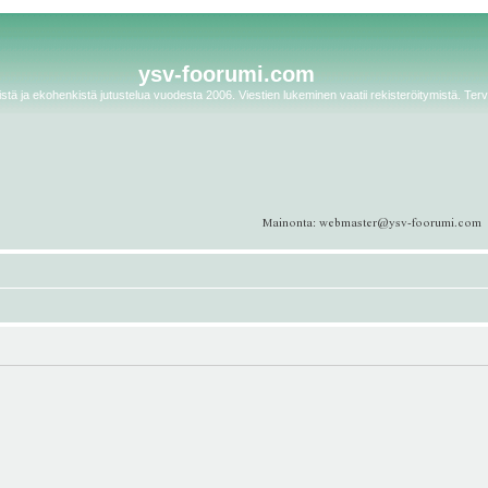
ysv-foorumi.com
tä ja ekohenkistä jutustelua vuodesta 2006. Viestien lukeminen vaatii rekisteröitymistä. Terv