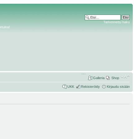
Tarkennettu haku
etuloa!
Galleria
Shop
UKK
Rekisteröidy
Kirjaudu sisään