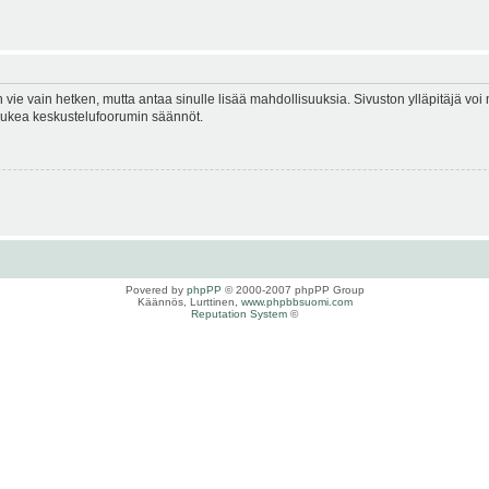
en vie vain hetken, mutta antaa sinulle lisää mahdollisuuksia. Sivuston ylläpitäjä voi 
 lukea keskustelufoorumin säännöt.
Povered by
phpPP
© 2000-2007 phpPP Group
Käännös, Lurttinen,
www.phpbbsuomi.com
Reputation System
©