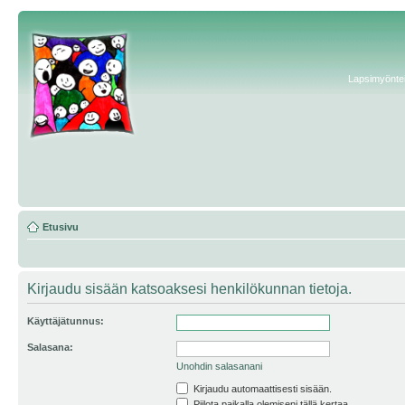
Lapsimyönteis
Etusivu
Kirjaudu sisään katsoaksesi henkilökunnan tietoja.
Käyttäjätunnus:
Salasana:
Unohdin salasanani
Kirjaudu automaattisesti sisään.
Piilota paikalla olemiseni tällä kertaa