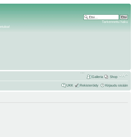
Tarkennettu haku
etuloa!
Galleria
Shop
UKK
Rekisteröidy
Kirjaudu sisään