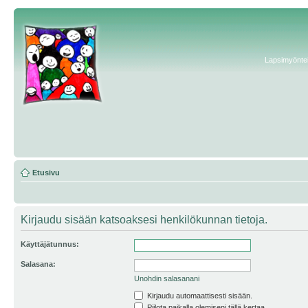
Lapsimyönteis
Etusivu
Kirjaudu sisään katsoaksesi henkilökunnan tietoja.
Käyttäjätunnus:
Salasana:
Unohdin salasanani
Kirjaudu automaattisesti sisään.
Piilota paikalla olemiseni tällä kertaa