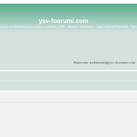
ysv-foorumi.com
tä ja ekohenkistä jutustelua vuodesta 2006. Viestien lukeminen vaatii rekisteröitymistä. Terv