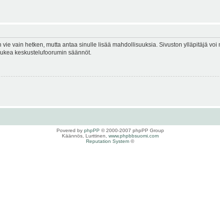
en vie vain hetken, mutta antaa sinulle lisää mahdollisuuksia. Sivuston ylläpitäjä voi 
 lukea keskustelufoorumin säännöt.
Povered by
phpPP
© 2000-2007 phpPP Group
Käännös, Lurttinen,
www.phpbbsuomi.com
Reputation System
©