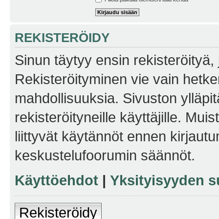
REKISTERÖIDY
Sinun täytyy ensin rekisteröityä, j
Rekisteröityminen vie vain hetken
mahdollisuuksia. Sivuston ylläpit
rekisteröityneille käyttäjille. Mu
liittyvät käytännöt ennen kirjau
keskustelufoorumin säännöt.
Käyttöehdot
|
Yksityisyyden s
Rekisteröidy