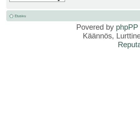
Etusivu
Povered by
phpPP
Käännös, Lurttin
Reputa