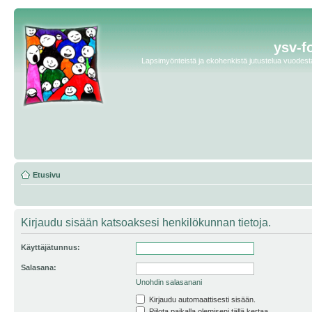
ysv-f
Lapsimyönteistä ja ekohenkistä jutustelua vuodesta 
Etusivu
Kirjaudu sisään katsoaksesi henkilökunnan tietoja.
Käyttäjätunnus:
Salasana:
Unohdin salasanani
Kirjaudu automaattisesti sisään.
Piilota paikalla olemiseni tällä kertaa