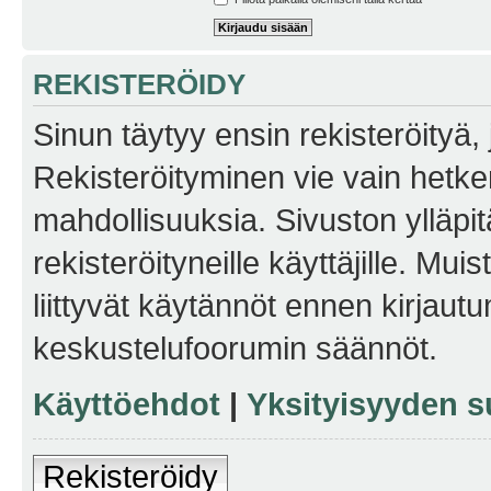
REKISTERÖIDY
Sinun täytyy ensin rekisteröityä, j
Rekisteröityminen vie vain hetken
mahdollisuuksia. Sivuston ylläpit
rekisteröityneille käyttäjille. Mu
liittyvät käytännöt ennen kirjau
keskustelufoorumin säännöt.
Käyttöehdot
|
Yksityisyyden s
Rekisteröidy