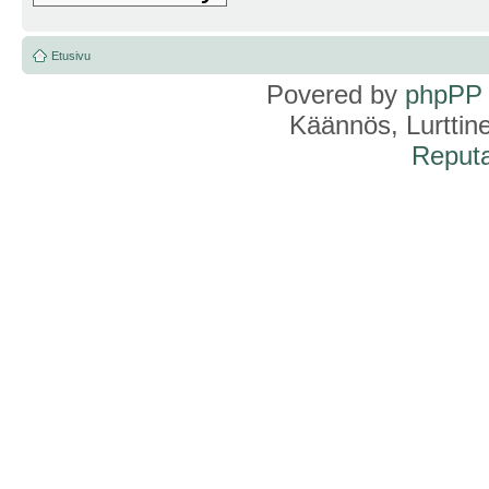
Etusivu
Povered by
phpPP
Käännös, Lurttin
Reputa