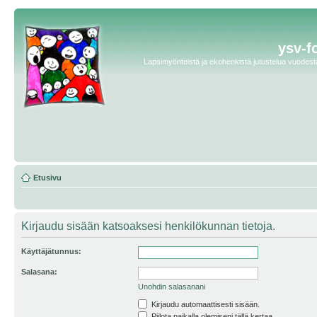
ysv-f
Lapsimyönteistä ja ekohenkistä jutustelua vuodesta 
Etusivu
Kirjaudu sisään katsoaksesi henkilökunnan tietoja.
Käyttäjätunnus:
Salasana:
Unohdin salasanani
Kirjaudu automaattisesti sisään.
Piilota paikalla olemiseni tällä kertaa