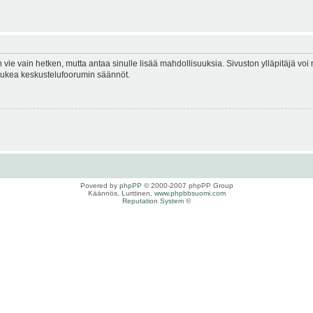
en vie vain hetken, mutta antaa sinulle lisää mahdollisuuksia. Sivuston ylläpitäjä voi 
 lukea keskustelufoorumin säännöt.
Povered by
phpPP
© 2000-2007 phpPP Group
Käännös, Lurttinen,
www.phpbbsuomi.com
Reputation System
©