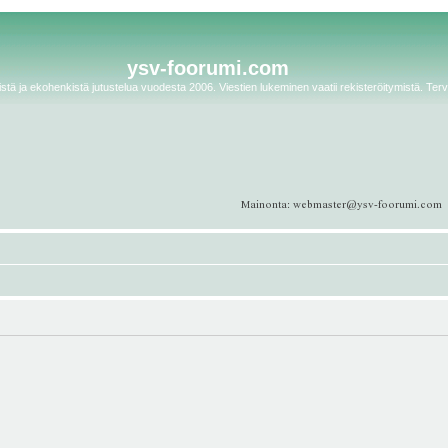
ysv-foorumi.com
tä ja ekohenkistä jutustelua vuodesta 2006. Viestien lukeminen vaatii rekisteröitymistä. Terv