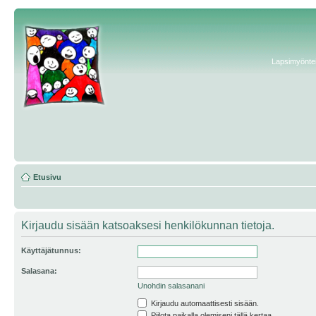
Lapsimyönteis
Etusivu
Kirjaudu sisään katsoaksesi henkilökunnan tietoja.
Käyttäjätunnus:
Salasana:
Unohdin salasanani
Kirjaudu automaattisesti sisään.
Piilota paikalla olemiseni tällä kertaa