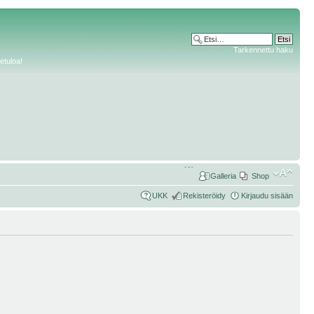
Tarkennettu haku
etuloa!
Galleria
Shop
UKK
Rekisteröidy
Kirjaudu sisään