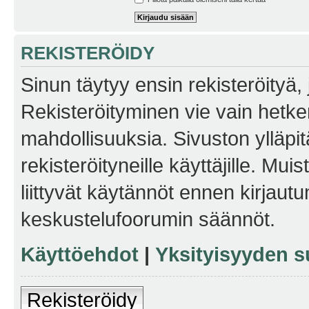
REKISTERÖIDY
Sinun täytyy ensin rekisteröityä, j
Rekisteröityminen vie vain hetken
mahdollisuuksia. Sivuston ylläpit
rekisteröityneille käyttäjille. Mu
liittyvät käytännöt ennen kirjau
keskustelufoorumin säännöt.
Käyttöehdot
|
Yksityisyyden s
Rekisteröidy