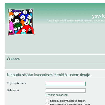
ysv-f
Lapsimyönteistä ja ekohenkistä jutustelua vuodesta 
Etusivu
Kirjaudu sisään katsoaksesi henkilökunnan tietoja.
Käyttäjätunnus:
Salasana:
Unohdin salasanani
Kirjaudu automaattisesti sisään.
Piilota paikalla olemiseni tällä kertaa