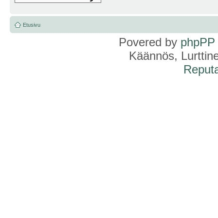
Etusivu
Povered by
phpPP
Käännös, Lurttin
Reputa