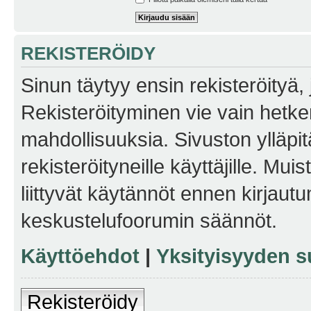
REKISTERÖIDY
Sinun täytyy ensin rekisteröityä, j
Rekisteröityminen vie vain hetken
mahdollisuuksia. Sivuston ylläpit
rekisteröityneille käyttäjille. Mu
liittyvät käytännöt ennen kirjau
keskustelufoorumin säännöt.
Käyttöehdot
|
Yksityisyyden s
Rekisteröidy