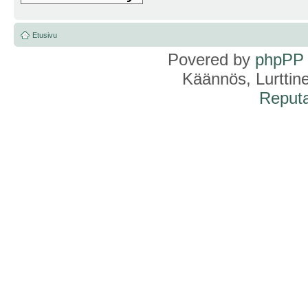
Etusivu
Povered by
phpPP
Käännös, Lurttin
Reputa