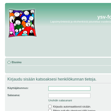
ysv-f
Lapsimyönteistä ja ekohenkistä jutustelua vuodesta 
Etusivu
Kirjaudu sisään katsoaksesi henkilökunnan tietoja.
Käyttäjätunnus:
Salasana:
Unohdin salasanani
Kirjaudu automaattisesti sisään.
Piilota paikalla olemiseni tällä kertaa