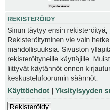
REKISTERÖIDY
Sinun täytyy ensin rekisteröityä, j
Rekisteröityminen vie vain hetken
mahdollisuuksia. Sivuston ylläpit
rekisteröityneille käyttäjille. Mu
liittyvät käytännöt ennen kirjau
keskustelufoorumin säännöt.
Käyttöehdot
|
Yksityisyyden s
Rekisteröidy