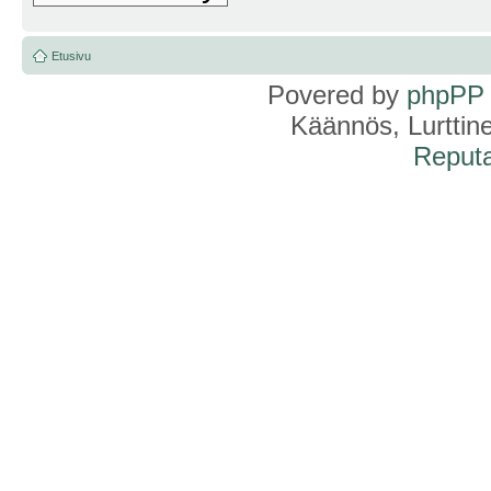
Etusivu
Povered by
phpPP
Käännös, Lurttin
Reputa