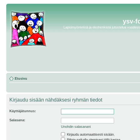
ysv-f
Lapsimyönteistä ja ekohenkistä jutustelua vuodesta 
Etusivu
Kirjaudu sisään nähdäksesi ryhmän tiedot
Käyttäjätunnus:
Salasana:
Unohdin salasanani
Kirjaudu automaattisesti sisään.
Piilota paikalla olemiseni tällä kertaa