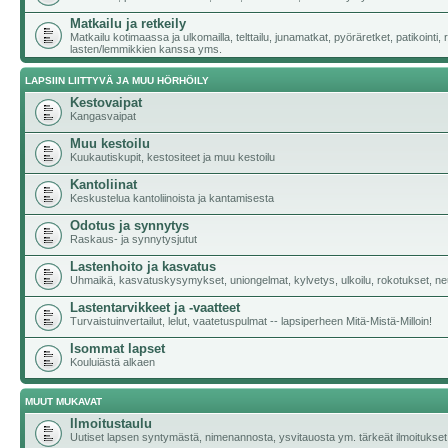
Matkailu ja retkeily
Matkailu kotimaassa ja ulkomailla, telttailu, junamatkat, pyöräretket, patikointi,
lasten/lemmikkien kanssa yms.
LAPSIIN LIITTYVÄ JA MUU HÖRHÖILY
Kestovaipat
Kangasvaipat
Muu kestoilu
Kuukautiskupit, kestositeet ja muu kestoilu
Kantoliinat
Keskustelua kantoliinoista ja kantamisesta
Odotus ja synnytys
Raskaus- ja synnytysjutut
Lastenhoito ja kasvatus
Uhmaikä, kasvatuskysymykset, uniongelmat, kylvetys, ulkoilu, rokotukset, neu
Lastentarvikkeet ja -vaatteet
Turvaistuinvertailut, lelut, vaatetuspulmat -- lapsiperheen Mitä-Mistä-Milloin!
Isommat lapset
Kouluiästä alkaen
MUUT MUKAVAT
Ilmoitustaulu
Uutiset lapsen syntymästä, nimenannosta, ysvitauosta ym. tärkeät ilmoitukset