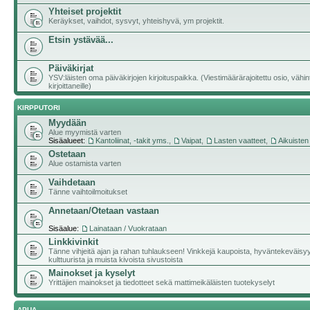
Yhteiset projektit
Keräykset, vaihdot, sysvyt, yhteishyvä, ym projektit.
Etsin ystävää...
Päiväkirjat
YSV:läisten oma päiväkirjojen kirjoituspaikka. (Viestimäärärajoitettu osio, vähi
kirjoittaneille)
KIRPPUTORI
Myydään
Alue myymistä varten
Sisäalueet:
Kantoliinat, -takit yms.
,
Vaipat
,
Lasten vaatteet
,
Aikuisten
Ostetaan
Alue ostamista varten
Vaihdetaan
Tänne vaihtoilmoitukset
Annetaan/Otetaan vastaan
Sisäalue:
Lainataan / Vuokrataan
Linkkivinkit
Tänne vihjeitä ajan ja rahan tuhlaukseen! Vinkkejä kaupoista, hyväntekeväisy
kulttuurista ja muista kivoista sivustoista
Mainokset ja kyselyt
Yrittäjien mainokset ja tiedotteet sekä mattimeikäläisten tuotekyselyt
APUA