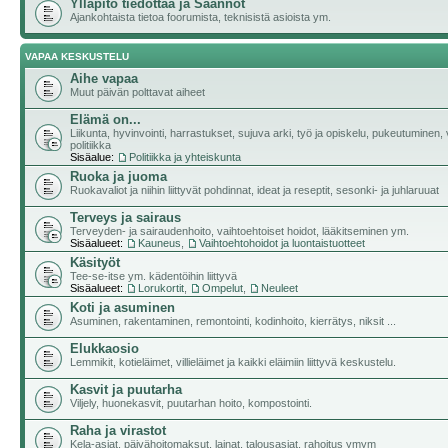
Ylläpito tiedottaa ja Säännöt
Ajankohtaista tietoa foorumista, teknisistä asioista ym.
VAPAA KESKUSTELU
Aihe vapaa
Muut päivän polttavat aiheet
Elämä on...
Liikunta, hyvinvointi, harrastukset, sujuva arki, työ ja opiskelu, pukeutuminen, v
politiikka
Sisäalue:
Politiikka ja yhteiskunta
Ruoka ja juoma
Ruokavaliot ja niihin liittyvät pohdinnat, ideat ja reseptit, sesonki- ja juhlaruuat
Terveys ja sairaus
Terveyden- ja sairaudenhoito, vaihtoehtoiset hoidot, lääkitseminen ym.
Sisäalueet:
Kauneus
,
Vaihtoehtohoidot ja luontaistuotteet
Käsityöt
Tee-se-itse ym. kädentöihin liittyvä
Sisäalueet:
Lorukortit
,
Ompelut
,
Neuleet
Koti ja asuminen
Asuminen, rakentaminen, remontointi, kodinhoito, kierrätys, niksit ...
Elukkaosio
Lemmikit, kotieläimet, villieläimet ja kaikki eläimiin liittyvä keskustelu.
Kasvit ja puutarha
Viljely, huonekasvit, puutarhan hoito, kompostointi.
Raha ja virastot
Kela-asiat, päivähoitomaksut, lainat, talousasiat, rahoitus ymym