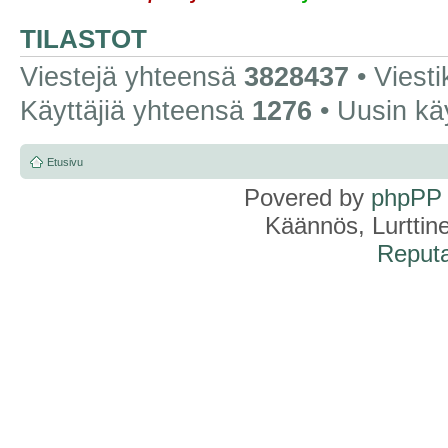
TILASTOT
Viestejä yhteensä
3828437
• Viest
Käyttäjiä yhteensä
1276
• Uusin kä
Etusivu
Povered by
phpPP
Käännös, Lurttin
Reputa