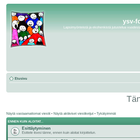
ysv-f
Lapsimyönteistä ja ekohenkistä jutustelua vuodesta 
Etusivu
Tän
Näytä vastaamattomat viestit
•
Näytä aktiiviset viestiketjut
•
Tykätyimmät
ENNEN KUIN ALOITAT...
Esittäytyminen
Esittele itsesi tänne, ennen kuin aloitat kirjoittelun.