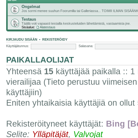
Ongelmat
Jos sormi menee suuhun Foorumilla tai Galleriassa... TOIMII ILMAN SISÄ
Testaus
Täällä voit vapaasti testailla keskusteluiden lähettämistä, vastaamista jne.
Sisäalue:
Alatestaus
KIRJAUDU SISÄÄN
•
REKISTERÖIDY
Käyttäjätunnus:
Salasana:
PAIKALLAOLIJAT
Yhteensä
15
käyttäjää paikalla :: 1 
vierailijaa (Tieto perustuu viimeisen 
käyttäjiin)
Eniten yhtaikaisia käyttäjiä on ollut
Rekisteröityneet käyttäjät:
Bing [B
Selite:
Ylläpitäjät
,
Valvojat