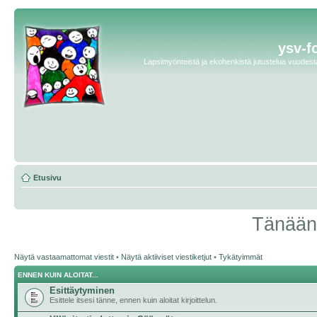
ysv-f
Lapsimyönteistä ja ekohenkistä jutustelua vuodesta 
Etusivu
Tänään 
Näytä vastaamattomat viestit
•
Näytä aktiiviset viestiketjut
•
Tykätyimmät
ENNEN KUIN ALOITAT...
Esittäytyminen
Esittele itsesi tänne, ennen kuin aloitat kirjoittelun.