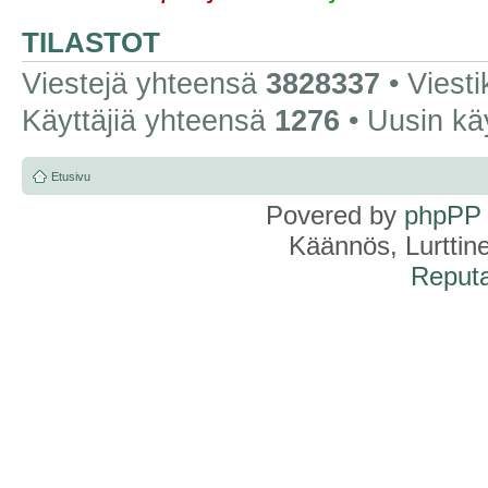
TILASTOT
Viestejä yhteensä
3828337
• Viest
Käyttäjiä yhteensä
1276
• Uusin kä
Etusivu
Povered by
phpPP
Käännös, Lurttin
Reputa