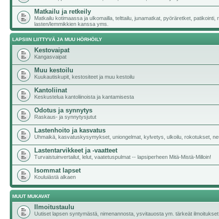
Matkailu ja retkeily
Matkailu kotimaassa ja ulkomailla, telttailu, junamatkat, pyöräretket, patikointi,
lasten/lemmikkien kanssa yms.
LAPSIIN LIITTYVÄ JA MUU HÖRHÖILY
Kestovaipat
Kangasvaipat
Muu kestoilu
Kuukautiskupit, kestositeet ja muu kestoilu
Kantoliinat
Keskustelua kantoliinoista ja kantamisesta
Odotus ja synnytys
Raskaus- ja synnytysjutut
Lastenhoito ja kasvatus
Uhmaikä, kasvatuskysymykset, uniongelmat, kylvetys, ulkoilu, rokotukset, neu
Lastentarvikkeet ja -vaatteet
Turvaistuinvertailut, lelut, vaatetuspulmat -- lapsiperheen Mitä-Mistä-Milloin!
Isommat lapset
Kouluiästä alkaen
MUUT MUKAVAT
Ilmoitustaulu
Uutiset lapsen syntymästä, nimenannosta, ysvitauosta ym. tärkeät ilmoitukset