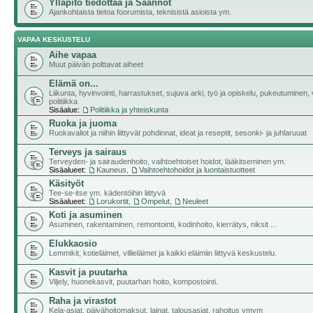
Ylläpito tiedottaa ja Säännöt
Ajankohtaista tietoa foorumista, teknisistä asioista ym.
VAPAA KESKUSTELU
Aihe vapaa
Muut päivän polttavat aiheet
Elämä on...
Liikunta, hyvinvointi, harrastukset, sujuva arki, työ ja opiskelu, pukeutuminen, v
politiikka
Sisäalue:
Politiikka ja yhteiskunta
Ruoka ja juoma
Ruokavaliot ja niihin liittyvät pohdinnat, ideat ja reseptit, sesonki- ja juhlaruuat
Terveys ja sairaus
Terveyden- ja sairaudenhoito, vaihtoehtoiset hoidot, lääkitseminen ym.
Sisäalueet:
Kauneus
,
Vaihtoehtohoidot ja luontaistuotteet
Käsityöt
Tee-se-itse ym. kädentöihin liittyvä
Sisäalueet:
Lorukortit
,
Ompelut
,
Neuleet
Koti ja asuminen
Asuminen, rakentaminen, remontointi, kodinhoito, kierrätys, niksit ...
Elukkaosio
Lemmikit, kotieläimet, villieläimet ja kaikki eläimiin liittyvä keskustelu.
Kasvit ja puutarha
Viljely, huonekasvit, puutarhan hoito, kompostointi.
Raha ja virastot
Kela-asiat, päivähoitomaksut, lainat, talousasiat, rahoitus ymym