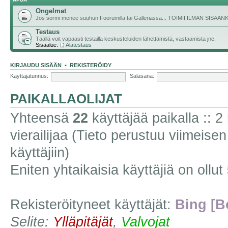
Ongelmat
Jos sormi menee suuhun Foorumilla tai Galleriassa... TOIMII ILMAN SISÄ
Testaus
Täällä voit vapaasti testailla keskusteluiden lähettämistä, vastaamista jne.
Sisäalue:
Alatestaus
KIRJAUDU SISÄÄN
•
REKISTERÖIDY
Käyttäjätunnus:
Salasana:
PAIKALLAOLIJAT
Yhteensä
22
käyttäjää paikalla :: 2 
vierailijaa (Tieto perustuu viimeisen 
käyttäjiin)
Eniten yhtaikaisia käyttäjiä on ollut
Rekisteröityneet käyttäjät:
Bing [B
Selite:
Ylläpitäjät
,
Valvojat