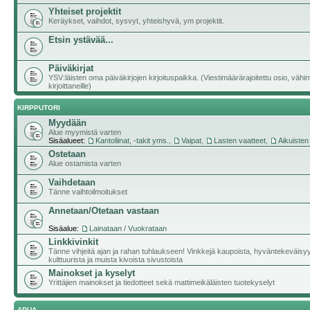
Yhteiset projektit
Keräykset, vaihdot, sysvyt, yhteishyvä, ym projektit.
Etsin ystävää...
Päiväkirjat
YSV:läisten oma päiväkirjojen kirjoituspaikka. (Viestimäärärajoitettu osio, vähi
kirjoittaneille)
KIRPPUTORI
Myydään
Alue myymistä varten
Sisäalueet:
Kantoliinat, -takit yms.
,
Vaipat
,
Lasten vaatteet
,
Aikuisten
Ostetaan
Alue ostamista varten
Vaihdetaan
Tänne vaihtoilmoitukset
Annetaan/Otetaan vastaan
Sisäalue:
Lainataan / Vuokrataan
Linkkivinkit
Tänne vihjeitä ajan ja rahan tuhlaukseen! Vinkkejä kaupoista, hyväntekeväisy
kulttuurista ja muista kivoista sivustoista
Mainokset ja kyselyt
Yrittäjien mainokset ja tiedotteet sekä mattimeikäläisten tuotekyselyt
APUA