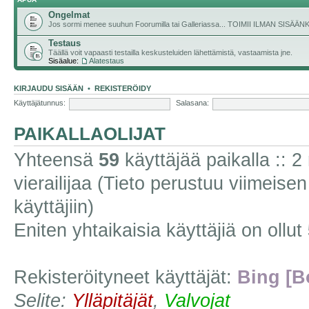
Ongelmat
Jos sormi menee suuhun Foorumilla tai Galleriassa... TOIMII ILMAN SISÄ
Testaus
Täällä voit vapaasti testailla keskusteluiden lähettämistä, vastaamista jne.
Sisäalue:
Alatestaus
KIRJAUDU SISÄÄN
•
REKISTERÖIDY
Käyttäjätunnus:
Salasana:
PAIKALLAOLIJAT
Yhteensä
59
käyttäjää paikalla :: 2 
vierailijaa (Tieto perustuu viimeisen 
käyttäjiin)
Eniten yhtaikaisia käyttäjiä on ollut
Rekisteröityneet käyttäjät:
Bing [B
Selite:
Ylläpitäjät
,
Valvojat