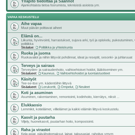
Ylläpito tiedottaa ja Säännöt
Ajankohtaista tietoa foorumista, teknisistä asioista ym.
VAPAA KESKUSTELU
Aihe vapaa
Muut päivän polttavat aiheet
Elämä on...
Liikunta, hyvinvointi, harrastukset, sujuva arki, työ ja opiskelu, pukeutuminen, v
politiikka
Sisäalue:
Politiikka ja yhteiskunta
Ruoka ja juoma
Ruokavaliot ja niihin liittyvät pohdinnat, ideat ja reseptit, sesonki- ja juhlaruuat
Terveys ja sairaus
Terveyden- ja sairaudenhoito, vaihtoehtoiset hoidot, lääkitseminen ym.
Sisäalueet:
Kauneus
,
Vaihtoehtohoidot ja luontaistuotteet
Käsityöt
Tee-se-itse ym. kädentöihin liittyvä
Sisäalueet:
Lorukortit
,
Ompelut
,
Neuleet
Koti ja asuminen
Asuminen, rakentaminen, remontointi, kodinhoito, kierrätys, niksit ...
Elukkaosio
Lemmikit, kotieläimet, villieläimet ja kaikki eläimiin liittyvä keskustelu.
Kasvit ja puutarha
Viljely, huonekasvit, puutarhan hoito, kompostointi.
Raha ja virastot
Kela-asiat, päivähoitomaksut, lainat, talousasiat, rahoitus ymym