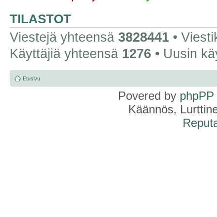
TILASTOT
Viestejä yhteensä
3828441
• Viest
Käyttäjiä yhteensä
1276
• Uusin kä
Etusivu
Povered by
phpPP
Käännös, Lurttin
Reputa