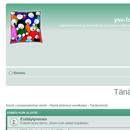
ysv-f
Lapsimyönteistä ja ekohenkistä jutustelua vuodesta 
Etusivu
Tänä
Näytä vastaamattomat viestit
•
Näytä aktiiviset viestiketjut
•
Tykätyimmät
ENNEN KUIN ALOITAT...
Esittäytyminen
Esittele itsesi tänne, ennen kuin aloitat kirjoittelun.