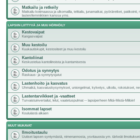
Matkailu ja retkeily
Matkailu kotimaassa ja ulkomailla, telttailu, junamatkat, pyöräretket, patikointi,
lasten/lemmikkien kanssa yms.
LAPSIIN LIITTYVÄ JA MUU HÖRHÖILY
Kestovaipat
Kangasvaipat
Muu kestoilu
Kuukautiskupit, kestositeet ja muu kestoilu
Kantoliinat
Keskustelua kantoliinoista ja kantamisesta
Odotus ja synnytys
Raskaus- ja synnytysjutut
Lastenhoito ja kasvatus
Uhmaikä, kasvatuskysymykset, uniongelmat, kylvetys, ulkoilu, rokotukset, neu
Lastentarvikkeet ja -vaatteet
Turvaistuinvertailut, lelut, vaatetuspulmat -- lapsiperheen Mitä-Mistä-Milloin!
Isommat lapset
Kouluiästä alkaen
MUUT MUKAVAT
Ilmoitustaulu
Uutiset lapsen syntymästä, nimenannosta, ysvitauosta ym. tärkeät ilmoitukset