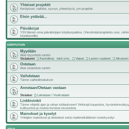
Yhteiset projektit
Keräykset, vaihdot, sysvyt, yhteishyvä, ym projektit.
Etsin ystävää...
Päiväkirjat
YSV:läisten oma päiväkirjojen kirjoituspaikka. (Viestimäärärajoitettu osio, vähi
kirjoittaneille)
KIRPPUTORI
Myydään
Alue myymistä varten
Sisäalueet:
Kantoliinat, -takit yms.
,
Vaipat
,
Lasten vaatteet
,
Aikuisten
Ostetaan
Alue ostamista varten
Vaihdetaan
Tänne vaihtoilmoitukset
Annetaan/Otetaan vastaan
Sisäalue:
Lainataan / Vuokrataan
Linkkivinkit
Tänne vihjeitä ajan ja rahan tuhlaukseen! Vinkkejä kaupoista, hyväntekeväisy
kulttuurista ja muista kivoista sivustoista
Mainokset ja kyselyt
Yrittäjien mainokset ja tiedotteet sekä mattimeikäläisten tuotekyselyt
APUA