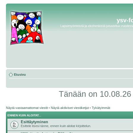
ysv-f
Lapsimyönteistä ja ekohenkistä jutustelua vuodesta 
Etusivu
Tänään on 10.08.26 2
Näytä vastaamattomat viestit
•
Näytä aktiiviset viestiketjut
•
Tykätyimmät
ENNEN KUIN ALOITAT...
Esittäytyminen
Esittele itsesi tänne, ennen kuin aloitat kirjoittelun.