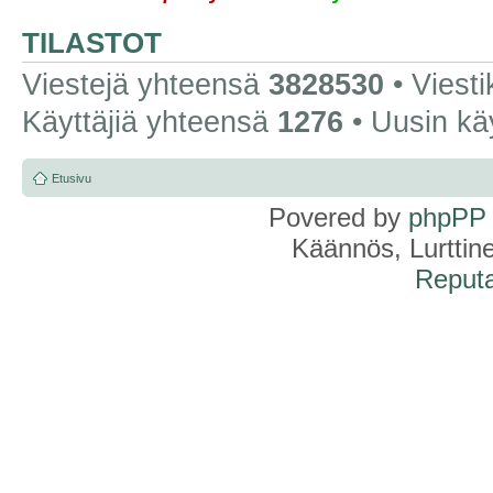
TILASTOT
Viestejä yhteensä
3828530
• Viest
Käyttäjiä yhteensä
1276
• Uusin kä
Etusivu
Povered by
phpPP
Käännös, Lurttin
Reputa