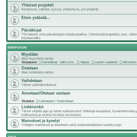
Yhteiset projektit
Keräykset, vaihdot, sysvyt, yhteishyvä, ym projektit.
Etsin ystävää...
Päiväkirjat
YSV:läisten oma päiväkirjojen kirjoituspaikka. (Viestimäärärajoitettu osio, vähi
kirjoittaneille)
KIRPPUTORI
Myydään
Alue myymistä varten
Sisäalueet:
Kantoliinat, -takit yms.
,
Vaipat
,
Lasten vaatteet
,
Aikuisten
Ostetaan
Alue ostamista varten
Vaihdetaan
Tänne vaihtoilmoitukset
Annetaan/Otetaan vastaan
Sisäalue:
Lainataan / Vuokrataan
Linkkivinkit
Tänne vihjeitä ajan ja rahan tuhlaukseen! Vinkkejä kaupoista, hyväntekeväisy
kulttuurista ja muista kivoista sivustoista
Mainokset ja kyselyt
Yrittäjien mainokset ja tiedotteet sekä mattimeikäläisten tuotekyselyt
APUA