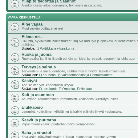
Ylläpito tiedottaa ja Säännöt
Ajankohtaista tietoa foorumista, teknisistä asioista ym.
VAPAA KESKUSTELU
Aihe vapaa
Muut päivän polttavat aiheet
Elämä on...
Liikunta, hyvinvointi, harrastukset, sujuva arki, työ ja opiskelu, pukeutuminen, v
politiikka
Sisäalue:
Politiikka ja yhteiskunta
Ruoka ja juoma
Ruokavaliot ja niihin liittyvät pohdinnat, ideat ja reseptit, sesonki- ja juhlaruuat
Terveys ja sairaus
Terveyden- ja sairaudenhoito, vaihtoehtoiset hoidot, lääkitseminen ym.
Sisäalueet:
Kauneus
,
Vaihtoehtohoidot ja luontaistuotteet
Käsityöt
Tee-se-itse ym. kädentöihin liittyvä
Sisäalueet:
Lorukortit
,
Ompelut
,
Neuleet
Koti ja asuminen
Asuminen, rakentaminen, remontointi, kodinhoito, kierrätys, niksit ...
Elukkaosio
Lemmikit, kotieläimet, villieläimet ja kaikki eläimiin liittyvä keskustelu.
Kasvit ja puutarha
Viljely, huonekasvit, puutarhan hoito, kompostointi.
Raha ja virastot
Kela-asiat, päivähoitomaksut, lainat, talousasiat, rahoitus ymym