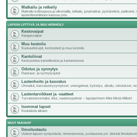
Matkailu ja retkeily
Matkailu kotimaassa ja ulkomailla, telttailu, junamatkat, pyöräretket, patikointi,
lasten/lemmikkien kanssa yms.
LAPSIIN LIITTYVÄ JA MUU HÖRHÖILY
Kestovaipat
Kangasvaipat
Muu kestoilu
Kuukautiskupit, kestositeet ja muu kestoilu
Kantoliinat
Keskustelua kantoliinoista ja kantamisesta
Odotus ja synnytys
Raskaus- ja synnytysjutut
Lastenhoito ja kasvatus
Uhmaikä, kasvatuskysymykset, uniongelmat, kylvetys, ulkoilu, rokotukset, neu
Lastentarvikkeet ja -vaatteet
Turvaistuinvertailut, lelut, vaatetuspulmat -- lapsiperheen Mitä-Mistä-Milloin!
Isommat lapset
Kouluiästä alkaen
MUUT MUKAVAT
Ilmoitustaulu
Uutiset lapsen syntymästä, nimenannosta, ysvitauosta ym. tärkeät ilmoitukset