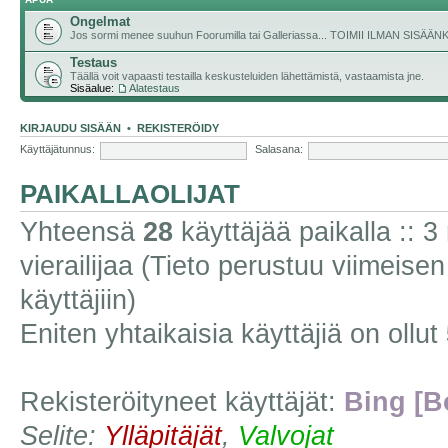
Ongelmat
Jos sormi menee suuhun Foorumilla tai Galleriassa... TOIMII ILMAN SISÄ
Testaus
Täällä voit vapaasti testailla keskusteluiden lähettämistä, vastaamista jne.
Sisäalue:
Alatestaus
KIRJAUDU SISÄÄN
•
REKISTERÖIDY
Käyttäjätunnus:
Salasana:
PAIKALLAOLIJAT
Yhteensä
28
käyttäjää paikalla :: 3 
vierailijaa (Tieto perustuu viimeisen 
käyttäjiin)
Eniten yhtaikaisia käyttäjiä on ollut
Rekisteröityneet käyttäjät:
Bing [B
Selite:
Ylläpitäjät
,
Valvojat