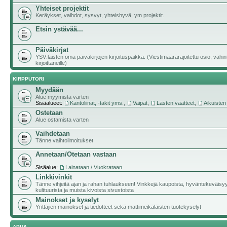
Yhteiset projektit
Keräykset, vaihdot, sysvyt, yhteishyvä, ym projektit.
Etsin ystävää...
Päiväkirjat
YSV:läisten oma päiväkirjojen kirjoituspaikka. (Viestimäärärajoitettu osio, vähi
kirjoittaneille)
KIRPPUTORI
Myydään
Alue myymistä varten
Sisäalueet:
Kantoliinat, -takit yms.
,
Vaipat
,
Lasten vaatteet
,
Aikuisten
Ostetaan
Alue ostamista varten
Vaihdetaan
Tänne vaihtoilmoitukset
Annetaan/Otetaan vastaan
Sisäalue:
Lainataan / Vuokrataan
Linkkivinkit
Tänne vihjeitä ajan ja rahan tuhlaukseen! Vinkkejä kaupoista, hyväntekeväisy
kulttuurista ja muista kivoista sivustoista
Mainokset ja kyselyt
Yrittäjien mainokset ja tiedotteet sekä mattimeikäläisten tuotekyselyt
APUA