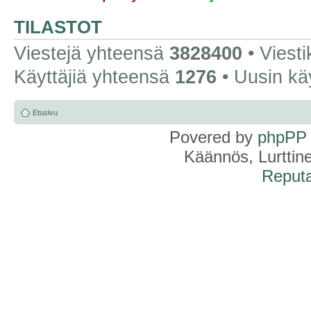
TILASTOT
Viestejä yhteensä
3828400
• Viest
Käyttäjiä yhteensä
1276
• Uusin kä
Etusivu
Povered by
phpPP
Käännös, Lurttin
Reputa