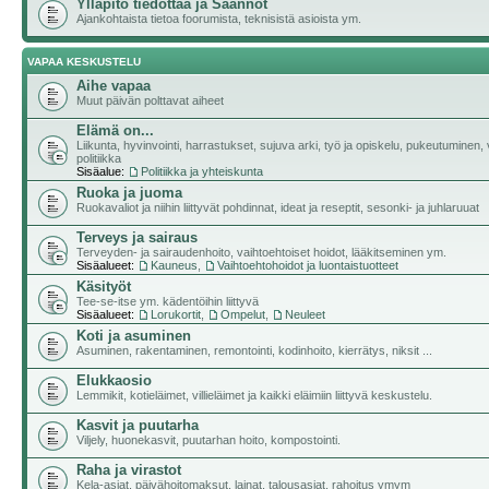
Ylläpito tiedottaa ja Säännöt
Ajankohtaista tietoa foorumista, teknisistä asioista ym.
VAPAA KESKUSTELU
Aihe vapaa
Muut päivän polttavat aiheet
Elämä on...
Liikunta, hyvinvointi, harrastukset, sujuva arki, työ ja opiskelu, pukeutuminen, v
politiikka
Sisäalue:
Politiikka ja yhteiskunta
Ruoka ja juoma
Ruokavaliot ja niihin liittyvät pohdinnat, ideat ja reseptit, sesonki- ja juhlaruuat
Terveys ja sairaus
Terveyden- ja sairaudenhoito, vaihtoehtoiset hoidot, lääkitseminen ym.
Sisäalueet:
Kauneus
,
Vaihtoehtohoidot ja luontaistuotteet
Käsityöt
Tee-se-itse ym. kädentöihin liittyvä
Sisäalueet:
Lorukortit
,
Ompelut
,
Neuleet
Koti ja asuminen
Asuminen, rakentaminen, remontointi, kodinhoito, kierrätys, niksit ...
Elukkaosio
Lemmikit, kotieläimet, villieläimet ja kaikki eläimiin liittyvä keskustelu.
Kasvit ja puutarha
Viljely, huonekasvit, puutarhan hoito, kompostointi.
Raha ja virastot
Kela-asiat, päivähoitomaksut, lainat, talousasiat, rahoitus ymym