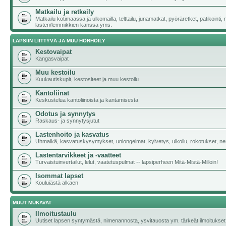
Matkailu ja retkeily
Matkailu kotimaassa ja ulkomailla, telttailu, junamatkat, pyöräretket, patikointi,
lasten/lemmikkien kanssa yms.
LAPSIIN LIITTYVÄ JA MUU HÖRHÖILY
Kestovaipat
Kangasvaipat
Muu kestoilu
Kuukautiskupit, kestositeet ja muu kestoilu
Kantoliinat
Keskustelua kantoliinoista ja kantamisesta
Odotus ja synnytys
Raskaus- ja synnytysjutut
Lastenhoito ja kasvatus
Uhmaikä, kasvatuskysymykset, uniongelmat, kylvetys, ulkoilu, rokotukset, neu
Lastentarvikkeet ja -vaatteet
Turvaistuinvertailut, lelut, vaatetuspulmat -- lapsiperheen Mitä-Mistä-Milloin!
Isommat lapset
Kouluiästä alkaen
MUUT MUKAVAT
Ilmoitustaulu
Uutiset lapsen syntymästä, nimenannosta, ysvitauosta ym. tärkeät ilmoitukset