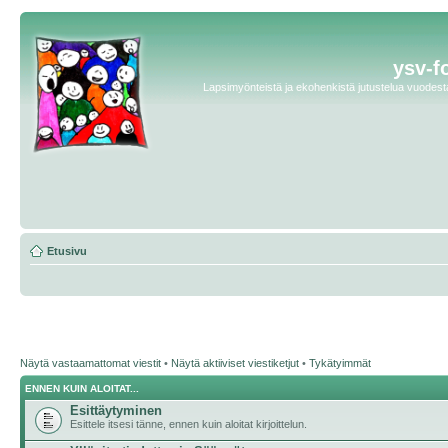
ysv-f
Lapsimyönteistä ja ekohenkistä jutustelua vuodesta 
Etusivu
Näytä vastaamattomat viestit
•
Näytä aktiiviset viestiketjut
•
Tykätyimmät
ENNEN KUIN ALOITAT...
Esittäytyminen
Esittele itsesi tänne, ennen kuin aloitat kirjoittelun.