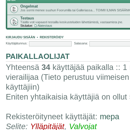
Ongelmat
Jos sormi menee suuhun Foorumilla tai Galleriassa... TOIMII ILMAN SISÄ
Testaus
Täällä voit vapaasti testailla keskusteluiden lähettämistä, vastaamista jne.
Sisäalue:
Alatestaus
KIRJAUDU SISÄÄN
•
REKISTERÖIDY
Käyttäjätunnus:
Salasana:
PAIKALLAOLIJAT
Yhteensä
34
käyttäjää paikalla :: 1 
vierailijaa (Tieto perustuu viimeisen 
käyttäjiin)
Eniten yhtaikaisia käyttäjiä on ollut
Rekisteröityneet käyttäjät:
mepa
Selite:
Ylläpitäjät
,
Valvojat