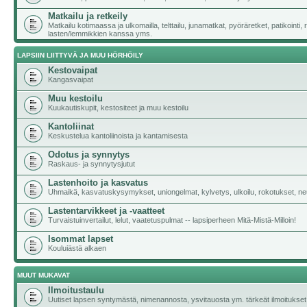
Matkailu ja retkeily
Matkailu kotimaassa ja ulkomailla, telttailu, junamatkat, pyöräretket, patikointi,
lasten/lemmikkien kanssa yms.
LAPSIIN LIITTYVÄ JA MUU HÖRHÖILY
Kestovaipat
Kangasvaipat
Muu kestoilu
Kuukautiskupit, kestositeet ja muu kestoilu
Kantoliinat
Keskustelua kantoliinoista ja kantamisesta
Odotus ja synnytys
Raskaus- ja synnytysjutut
Lastenhoito ja kasvatus
Uhmaikä, kasvatuskysymykset, uniongelmat, kylvetys, ulkoilu, rokotukset, neu
Lastentarvikkeet ja -vaatteet
Turvaistuinvertailut, lelut, vaatetuspulmat -- lapsiperheen Mitä-Mistä-Milloin!
Isommat lapset
Kouluiästä alkaen
MUUT MUKAVAT
Ilmoitustaulu
Uutiset lapsen syntymästä, nimenannosta, ysvitauosta ym. tärkeät ilmoitukset