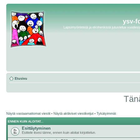
ysv-f
Lapsimyönteistä ja ekohenkistä jutustelua vuodesta 
Etusivu
Tänä
Näytä vastaamattomat viestit
•
Näytä aktiiviset viestiketjut
•
Tykätyimmät
ENNEN KUIN ALOITAT...
Esittäytyminen
Esittele itsesi tänne, ennen kuin aloitat kirjoittelun.