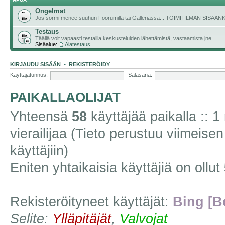
Ongelmat
Jos sormi menee suuhun Foorumilla tai Galleriassa... TOIMII ILMAN SISÄ
Testaus
Täällä voit vapaasti testailla keskusteluiden lähettämistä, vastaamista jne.
Sisäalue:
Alatestaus
KIRJAUDU SISÄÄN
•
REKISTERÖIDY
Käyttäjätunnus:
Salasana:
PAIKALLAOLIJAT
Yhteensä
58
käyttäjää paikalla :: 1 
vierailijaa (Tieto perustuu viimeisen 
käyttäjiin)
Eniten yhtaikaisia käyttäjiä on ollut
Rekisteröityneet käyttäjät:
Bing [B
Selite:
Ylläpitäjät
,
Valvojat