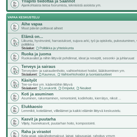
Ylläpito tiedottaa ja Säännöt
Ajankohtaista tietoa foorumista, teknisistä asioista ym.
VAPAA KESKUSTELU
Aihe vapaa
Muut päivän polttavat aiheet
Elämä on...
Liikunta, hyvinvointi, harrastukset, sujuva arki, työ ja opiskelu, pukeutuminen, v
politiikka
Sisäalue:
Politiikka ja yhteiskunta
Ruoka ja juoma
Ruokavaliot ja niihin liittyvät pohdinnat, ideat ja reseptit, sesonki- ja juhlaruuat
Terveys ja sairaus
Terveyden- ja sairaudenhoito, vaihtoehtoiset hoidot, lääkitseminen ym.
Sisäalueet:
Kauneus
,
Vaihtoehtohoidot ja luontaistuotteet
Käsityöt
Tee-se-itse ym. kädentöihin liittyvä
Sisäalueet:
Lorukortit
,
Ompelut
,
Neuleet
Koti ja asuminen
Asuminen, rakentaminen, remontointi, kodinhoito, kierrätys, niksit ...
Elukkaosio
Lemmikit, kotieläimet, villieläimet ja kaikki eläimiin liittyvä keskustelu.
Kasvit ja puutarha
Viljely, huonekasvit, puutarhan hoito, kompostointi.
Raha ja virastot
Kela-asiat, päivähoitomaksut, lainat, talousasiat, rahoitus ymym