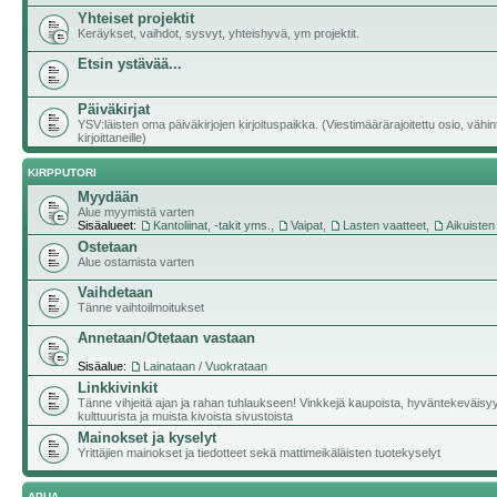
Yhteiset projektit
Keräykset, vaihdot, sysvyt, yhteishyvä, ym projektit.
Etsin ystävää...
Päiväkirjat
YSV:läisten oma päiväkirjojen kirjoituspaikka. (Viestimäärärajoitettu osio, vähi
kirjoittaneille)
KIRPPUTORI
Myydään
Alue myymistä varten
Sisäalueet:
Kantoliinat, -takit yms.
,
Vaipat
,
Lasten vaatteet
,
Aikuisten
Ostetaan
Alue ostamista varten
Vaihdetaan
Tänne vaihtoilmoitukset
Annetaan/Otetaan vastaan
Sisäalue:
Lainataan / Vuokrataan
Linkkivinkit
Tänne vihjeitä ajan ja rahan tuhlaukseen! Vinkkejä kaupoista, hyväntekeväisy
kulttuurista ja muista kivoista sivustoista
Mainokset ja kyselyt
Yrittäjien mainokset ja tiedotteet sekä mattimeikäläisten tuotekyselyt
APUA