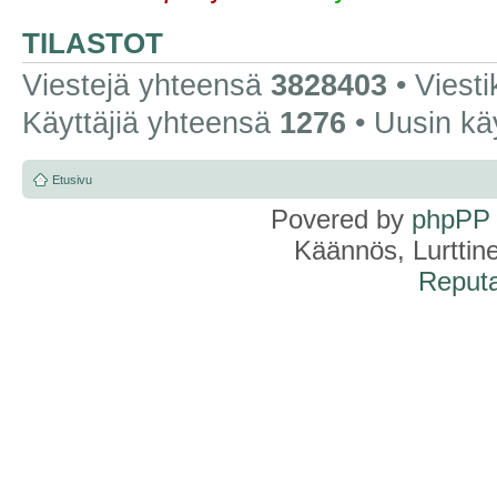
TILASTOT
Viestejä yhteensä
3828403
• Viest
Käyttäjiä yhteensä
1276
• Uusin kä
Etusivu
Povered by
phpPP
Käännös, Lurttin
Reputa