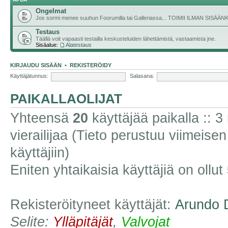
Ongelmat
Jos sormi menee suuhun Foorumilla tai Galleriassa... TOIMII ILMAN SISÄ
Testaus
Täällä voit vapaasti testailla keskusteluiden lähettämistä, vastaamista jne.
Sisäalue:
Alatestaus
KIRJAUDU SISÄÄN
•
REKISTERÖIDY
Käyttäjätunnus:
Salasana:
PAIKALLAOLIJAT
Yhteensä
20
käyttäjää paikalla :: 3 
vierailijaa (Tieto perustuu viimeisen 
käyttäjiin)
Eniten yhtaikaisia käyttäjiä on ollut
Rekisteröityneet käyttäjät:
Arundo 
Selite:
Ylläpitäjät
,
Valvojat