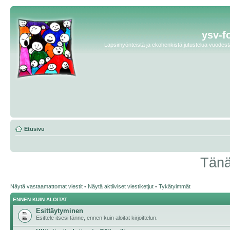
ysv-f
Lapsimyönteistä ja ekohenkistä jutustelua vuodesta 
Etusivu
Tänä
Näytä vastaamattomat viestit
•
Näytä aktiiviset viestiketjut
•
Tykätyimmät
ENNEN KUIN ALOITAT...
Esittäytyminen
Esittele itsesi tänne, ennen kuin aloitat kirjoittelun.