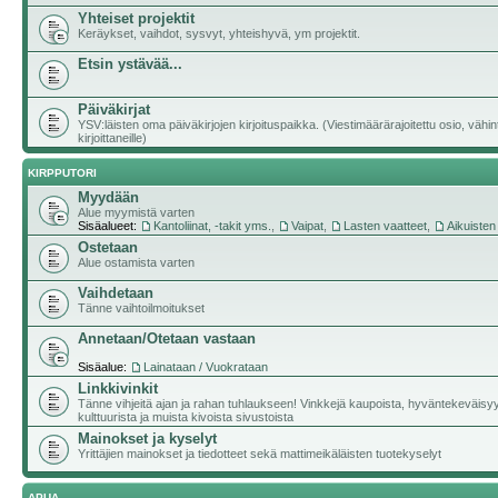
Yhteiset projektit
Keräykset, vaihdot, sysvyt, yhteishyvä, ym projektit.
Etsin ystävää...
Päiväkirjat
YSV:läisten oma päiväkirjojen kirjoituspaikka. (Viestimäärärajoitettu osio, vähi
kirjoittaneille)
KIRPPUTORI
Myydään
Alue myymistä varten
Sisäalueet:
Kantoliinat, -takit yms.
,
Vaipat
,
Lasten vaatteet
,
Aikuisten
Ostetaan
Alue ostamista varten
Vaihdetaan
Tänne vaihtoilmoitukset
Annetaan/Otetaan vastaan
Sisäalue:
Lainataan / Vuokrataan
Linkkivinkit
Tänne vihjeitä ajan ja rahan tuhlaukseen! Vinkkejä kaupoista, hyväntekeväisy
kulttuurista ja muista kivoista sivustoista
Mainokset ja kyselyt
Yrittäjien mainokset ja tiedotteet sekä mattimeikäläisten tuotekyselyt
APUA