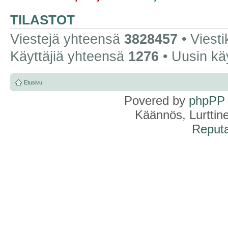
TILASTOT
Viestejä yhteensä
3828457
• Viest
Käyttäjiä yhteensä
1276
• Uusin kä
Etusivu
Povered by
phpPP
Käännös, Lurttin
Reputa