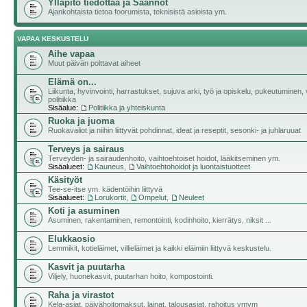
Ylläpito tiedottaa ja Säännöt
Ajankohtaista tietoa foorumista, teknisistä asioista ym.
VAPAA KESKUSTELU
Aihe vapaa
Muut päivän polttavat aiheet
Elämä on...
Liikunta, hyvinvointi, harrastukset, sujuva arki, työ ja opiskelu, pukeutuminen, v
politiikka
Sisäalue:
Politiikka ja yhteiskunta
Ruoka ja juoma
Ruokavaliot ja niihin liittyvät pohdinnat, ideat ja reseptit, sesonki- ja juhlaruuat
Terveys ja sairaus
Terveyden- ja sairaudenhoito, vaihtoehtoiset hoidot, lääkitseminen ym.
Sisäalueet:
Kauneus
,
Vaihtoehtohoidot ja luontaistuotteet
Käsityöt
Tee-se-itse ym. kädentöihin liittyvä
Sisäalueet:
Lorukortit
,
Ompelut
,
Neuleet
Koti ja asuminen
Asuminen, rakentaminen, remontointi, kodinhoito, kierrätys, niksit ...
Elukkaosio
Lemmikit, kotieläimet, villieläimet ja kaikki eläimiin liittyvä keskustelu.
Kasvit ja puutarha
Viljely, huonekasvit, puutarhan hoito, kompostointi.
Raha ja virastot
Kela-asiat, päivähoitomaksut, lainat, talousasiat, rahoitus ymym