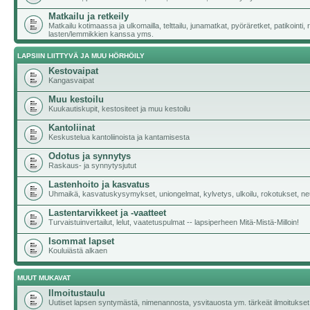
Matkailu ja retkeily
Matkailu kotimaassa ja ulkomailla, telttailu, junamatkat, pyöräretket, patikointi,
lasten/lemmikkien kanssa yms.
LAPSIIN LIITTYVÄ JA MUU HÖRHÖILY
Kestovaipat
Kangasvaipat
Muu kestoilu
Kuukautiskupit, kestositeet ja muu kestoilu
Kantoliinat
Keskustelua kantoliinoista ja kantamisesta
Odotus ja synnytys
Raskaus- ja synnytysjutut
Lastenhoito ja kasvatus
Uhmaikä, kasvatuskysymykset, uniongelmat, kylvetys, ulkoilu, rokotukset, neu
Lastentarvikkeet ja -vaatteet
Turvaistuinvertailut, lelut, vaatetuspulmat -- lapsiperheen Mitä-Mistä-Milloin!
Isommat lapset
Kouluiästä alkaen
MUUT MUKAVAT
Ilmoitustaulu
Uutiset lapsen syntymästä, nimenannosta, ysvitauosta ym. tärkeät ilmoitukset