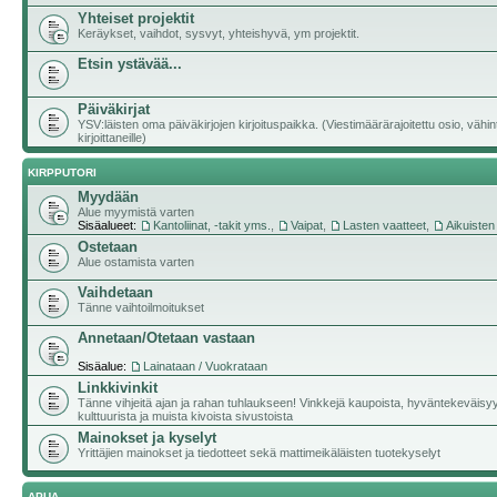
Yhteiset projektit
Keräykset, vaihdot, sysvyt, yhteishyvä, ym projektit.
Etsin ystävää...
Päiväkirjat
YSV:läisten oma päiväkirjojen kirjoituspaikka. (Viestimäärärajoitettu osio, vähi
kirjoittaneille)
KIRPPUTORI
Myydään
Alue myymistä varten
Sisäalueet:
Kantoliinat, -takit yms.
,
Vaipat
,
Lasten vaatteet
,
Aikuisten
Ostetaan
Alue ostamista varten
Vaihdetaan
Tänne vaihtoilmoitukset
Annetaan/Otetaan vastaan
Sisäalue:
Lainataan / Vuokrataan
Linkkivinkit
Tänne vihjeitä ajan ja rahan tuhlaukseen! Vinkkejä kaupoista, hyväntekeväisy
kulttuurista ja muista kivoista sivustoista
Mainokset ja kyselyt
Yrittäjien mainokset ja tiedotteet sekä mattimeikäläisten tuotekyselyt
APUA