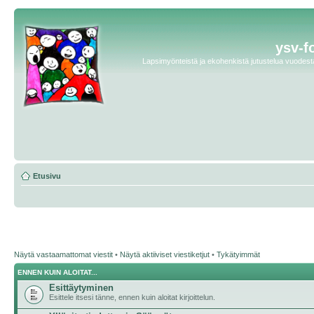
ysv-f
Lapsimyönteistä ja ekohenkistä jutustelua vuodesta 
Etusivu
Näytä vastaamattomat viestit
•
Näytä aktiiviset viestiketjut
•
Tykätyimmät
ENNEN KUIN ALOITAT...
Esittäytyminen
Esittele itsesi tänne, ennen kuin aloitat kirjoittelun.