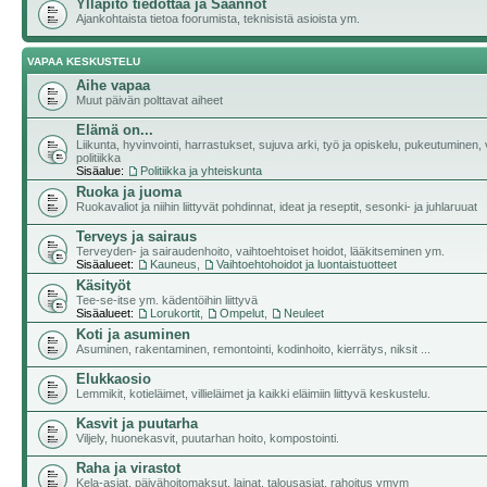
Ylläpito tiedottaa ja Säännöt
Ajankohtaista tietoa foorumista, teknisistä asioista ym.
VAPAA KESKUSTELU
Aihe vapaa
Muut päivän polttavat aiheet
Elämä on...
Liikunta, hyvinvointi, harrastukset, sujuva arki, työ ja opiskelu, pukeutuminen, v
politiikka
Sisäalue:
Politiikka ja yhteiskunta
Ruoka ja juoma
Ruokavaliot ja niihin liittyvät pohdinnat, ideat ja reseptit, sesonki- ja juhlaruuat
Terveys ja sairaus
Terveyden- ja sairaudenhoito, vaihtoehtoiset hoidot, lääkitseminen ym.
Sisäalueet:
Kauneus
,
Vaihtoehtohoidot ja luontaistuotteet
Käsityöt
Tee-se-itse ym. kädentöihin liittyvä
Sisäalueet:
Lorukortit
,
Ompelut
,
Neuleet
Koti ja asuminen
Asuminen, rakentaminen, remontointi, kodinhoito, kierrätys, niksit ...
Elukkaosio
Lemmikit, kotieläimet, villieläimet ja kaikki eläimiin liittyvä keskustelu.
Kasvit ja puutarha
Viljely, huonekasvit, puutarhan hoito, kompostointi.
Raha ja virastot
Kela-asiat, päivähoitomaksut, lainat, talousasiat, rahoitus ymym