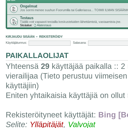
Ongelmat
Jos sormi menee suuhun Foorumilla tai Galleriassa... TOIMII ILMAN SISÄ
Testaus
Täällä voit vapaasti testailla keskusteluiden lähettämistä, vastaamista jne.
Sisäalue:
Alatestaus
KIRJAUDU SISÄÄN
•
REKISTERÖIDY
Käyttäjätunnus:
Salasana:
PAIKALLAOLIJAT
Yhteensä
29
käyttäjää paikalla :: 2 
vierailijaa (Tieto perustuu viimeisen 
käyttäjiin)
Eniten yhtaikaisia käyttäjiä on ollut
Rekisteröityneet käyttäjät:
Bing [B
Selite:
Ylläpitäjät
,
Valvojat