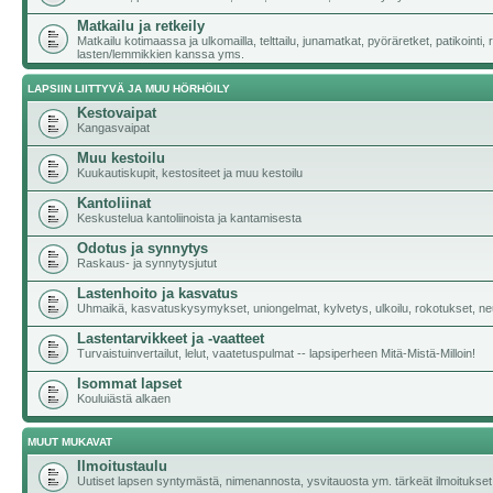
Matkailu ja retkeily
Matkailu kotimaassa ja ulkomailla, telttailu, junamatkat, pyöräretket, patikointi,
lasten/lemmikkien kanssa yms.
LAPSIIN LIITTYVÄ JA MUU HÖRHÖILY
Kestovaipat
Kangasvaipat
Muu kestoilu
Kuukautiskupit, kestositeet ja muu kestoilu
Kantoliinat
Keskustelua kantoliinoista ja kantamisesta
Odotus ja synnytys
Raskaus- ja synnytysjutut
Lastenhoito ja kasvatus
Uhmaikä, kasvatuskysymykset, uniongelmat, kylvetys, ulkoilu, rokotukset, neu
Lastentarvikkeet ja -vaatteet
Turvaistuinvertailut, lelut, vaatetuspulmat -- lapsiperheen Mitä-Mistä-Milloin!
Isommat lapset
Kouluiästä alkaen
MUUT MUKAVAT
Ilmoitustaulu
Uutiset lapsen syntymästä, nimenannosta, ysvitauosta ym. tärkeät ilmoitukset