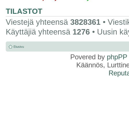
TILASTOT
Viestejä yhteensä
3828361
• Viest
Käyttäjiä yhteensä
1276
• Uusin kä
Etusivu
Povered by
phpPP
Käännös, Lurttin
Reputa