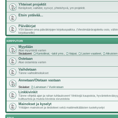
Yhteiset projektit
Keräykset, vaihdot, sysvyt, yhteishyvä, ym projektit.
Etsin ystävää...
Päiväkirjat
YSV:läisten oma päiväkirjojen kirjoituspaikka. (Viestimäärärajoitettu osio, vähi
kirjoittaneille)
KIRPPUTORI
Myydään
Alue myymistä varten
Sisäalueet:
Kantoliinat, -takit yms.
,
Vaipat
,
Lasten vaatteet
,
Aikuisten
Ostetaan
Alue ostamista varten
Vaihdetaan
Tänne vaihtoilmoitukset
Annetaan/Otetaan vastaan
Sisäalue:
Lainataan / Vuokrataan
Linkkivinkit
Tänne vihjeitä ajan ja rahan tuhlaukseen! Vinkkejä kaupoista, hyväntekeväisy
kulttuurista ja muista kivoista sivustoista
Mainokset ja kyselyt
Yrittäjien mainokset ja tiedotteet sekä mattimeikäläisten tuotekyselyt
APUA