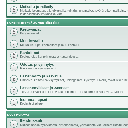
Matkailu ja retkeily
Matkailu kotimaassa ja ulkomailla, telttailu, junamatkat, pyöräretket, patikointi,
lasten/lemmikkien kanssa yms.
LAPSIIN LIITTYVÄ JA MUU HÖRHÖILY
Kestovaipat
Kangasvaipat
Muu kestoilu
Kuukautiskupit, kestositeet ja muu kestoilu
Kantoliinat
Keskustelua kantoliinoista ja kantamisesta
Odotus ja synnytys
Raskaus- ja synnytysjutut
Lastenhoito ja kasvatus
Uhmaikä, kasvatuskysymykset, uniongelmat, kylvetys, ulkoilu, rokotukset, neu
Lastentarvikkeet ja -vaatteet
Turvaistuinvertailut, lelut, vaatetuspulmat -- lapsiperheen Mitä-Mistä-Milloin!
Isommat lapset
Kouluiästä alkaen
MUUT MUKAVAT
Ilmoitustaulu
Uutiset lapsen syntymästä, nimenannosta, ysvitauosta ym. tärkeät ilmoitukset