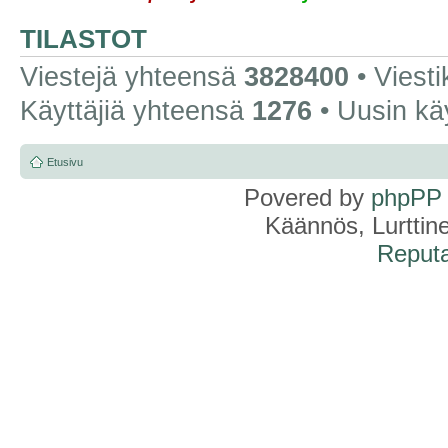
TILASTOT
Viestejä yhteensä
3828400
• Viest
Käyttäjiä yhteensä
1276
• Uusin kä
Etusivu
Povered by
phpPP
Käännös, Lurttin
Reputa