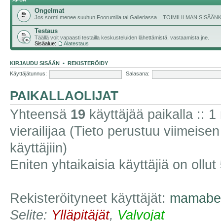
Ongelmat
Jos sormi menee suuhun Foorumilla tai Galleriassa... TOIMII ILMAN SISÄ
Testaus
Täällä voit vapaasti testailla keskusteluiden lähettämistä, vastaamista jne.
Sisäalue:
Alatestaus
KIRJAUDU SISÄÄN
•
REKISTERÖIDY
Käyttäjätunnus:
Salasana:
PAIKALLAOLIJAT
Yhteensä
19
käyttäjää paikalla :: 1 
vierailijaa (Tieto perustuu viimeisen 
käyttäjiin)
Eniten yhtaikaisia käyttäjiä on ollut
Rekisteröityneet käyttäjät:
mamabe
Selite:
Ylläpitäjät
,
Valvojat