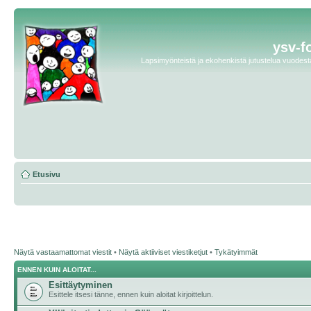
ysv-f
Lapsimyönteistä ja ekohenkistä jutustelua vuodesta 
Etusivu
Näytä vastaamattomat viestit
•
Näytä aktiiviset viestiketjut
•
Tykätyimmät
ENNEN KUIN ALOITAT...
Esittäytyminen
Esittele itsesi tänne, ennen kuin aloitat kirjoittelun.