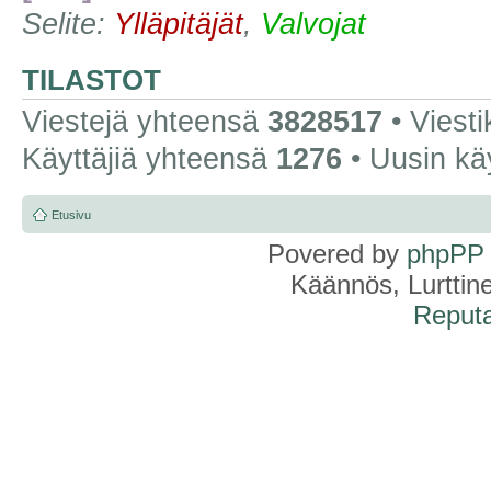
Selite:
Ylläpitäjät
,
Valvojat
TILASTOT
Viestejä yhteensä
3828517
• Viest
Käyttäjiä yhteensä
1276
• Uusin kä
Etusivu
Povered by
phpPP
Käännös, Lurttin
Reputa