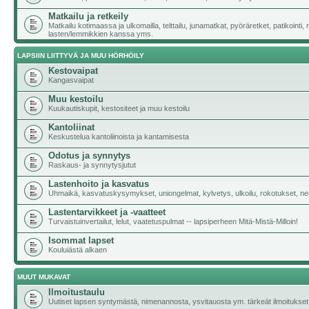
Matkailu ja retkeily
Matkailu kotimaassa ja ulkomailla, telttailu, junamatkat, pyöräretket, patikointi,
lasten/lemmikkien kanssa yms.
LAPSIIN LIITTYVÄ JA MUU HÖRHÖILY
Kestovaipat
Kangasvaipat
Muu kestoilu
Kuukautiskupit, kestositeet ja muu kestoilu
Kantoliinat
Keskustelua kantoliinoista ja kantamisesta
Odotus ja synnytys
Raskaus- ja synnytysjutut
Lastenhoito ja kasvatus
Uhmaikä, kasvatuskysymykset, uniongelmat, kylvetys, ulkoilu, rokotukset, neu
Lastentarvikkeet ja -vaatteet
Turvaistuinvertailut, lelut, vaatetuspulmat -- lapsiperheen Mitä-Mistä-Milloin!
Isommat lapset
Kouluiästä alkaen
MUUT MUKAVAT
Ilmoitustaulu
Uutiset lapsen syntymästä, nimenannosta, ysvitauosta ym. tärkeät ilmoitukset