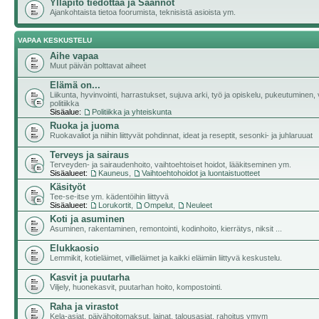
Ylläpito tiedottaa ja Säännöt
Ajankohtaista tietoa foorumista, teknisistä asioista ym.
VAPAA KESKUSTELU
Aihe vapaa
Muut päivän polttavat aiheet
Elämä on...
Liikunta, hyvinvointi, harrastukset, sujuva arki, työ ja opiskelu, pukeutuminen, v
politiikka
Sisäalue:
Politiikka ja yhteiskunta
Ruoka ja juoma
Ruokavaliot ja niihin liittyvät pohdinnat, ideat ja reseptit, sesonki- ja juhlaruuat
Terveys ja sairaus
Terveyden- ja sairaudenhoito, vaihtoehtoiset hoidot, lääkitseminen ym.
Sisäalueet:
Kauneus
,
Vaihtoehtohoidot ja luontaistuotteet
Käsityöt
Tee-se-itse ym. kädentöihin liittyvä
Sisäalueet:
Lorukortit
,
Ompelut
,
Neuleet
Koti ja asuminen
Asuminen, rakentaminen, remontointi, kodinhoito, kierrätys, niksit ...
Elukkaosio
Lemmikit, kotieläimet, villieläimet ja kaikki eläimiin liittyvä keskustelu.
Kasvit ja puutarha
Viljely, huonekasvit, puutarhan hoito, kompostointi.
Raha ja virastot
Kela-asiat, päivähoitomaksut, lainat, talousasiat, rahoitus ymym