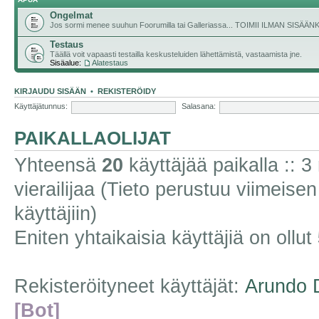
Ongelmat
Jos sormi menee suuhun Foorumilla tai Galleriassa... TOIMII ILMAN SISÄ
Testaus
Täällä voit vapaasti testailla keskusteluiden lähettämistä, vastaamista jne.
Sisäalue:
Alatestaus
KIRJAUDU SISÄÄN
•
REKISTERÖIDY
Käyttäjätunnus:
Salasana:
PAIKALLAOLIJAT
Yhteensä
20
käyttäjää paikalla :: 3 
vierailijaa (Tieto perustuu viimeisen 
käyttäjiin)
Eniten yhtaikaisia käyttäjiä on ollut
Rekisteröityneet käyttäjät:
Arundo 
[Bot]