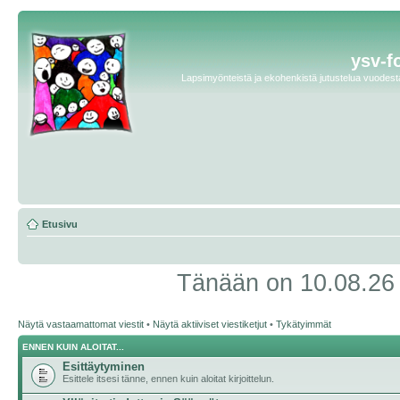
ysv-f
Lapsimyönteistä ja ekohenkistä jutustelua vuodesta 
Etusivu
Tänään on 10.08.26 1
Näytä vastaamattomat viestit
•
Näytä aktiiviset viestiketjut
•
Tykätyimmät
ENNEN KUIN ALOITAT...
Esittäytyminen
Esittele itsesi tänne, ennen kuin aloitat kirjoittelun.