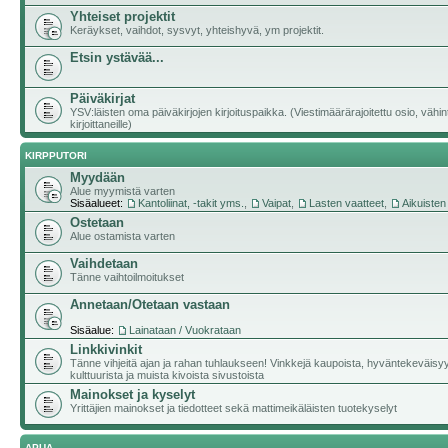
Yhteiset projektit
Keräykset, vaihdot, sysvyt, yhteishyvä, ym projektit.
Etsin ystävää...
Päiväkirjat
YSV:läisten oma päiväkirjojen kirjoituspaikka. (Viestimäärärajoitettu osio, vähi
kirjoittaneille)
KIRPPUTORI
Myydään
Alue myymistä varten
Sisäalueet:
Kantoliinat, -takit yms.
,
Vaipat
,
Lasten vaatteet
,
Aikuisten
Ostetaan
Alue ostamista varten
Vaihdetaan
Tänne vaihtoilmoitukset
Annetaan/Otetaan vastaan
Sisäalue:
Lainataan / Vuokrataan
Linkkivinkit
Tänne vihjeitä ajan ja rahan tuhlaukseen! Vinkkejä kaupoista, hyväntekeväisy
kulttuurista ja muista kivoista sivustoista
Mainokset ja kyselyt
Yrittäjien mainokset ja tiedotteet sekä mattimeikäläisten tuotekyselyt
APUA