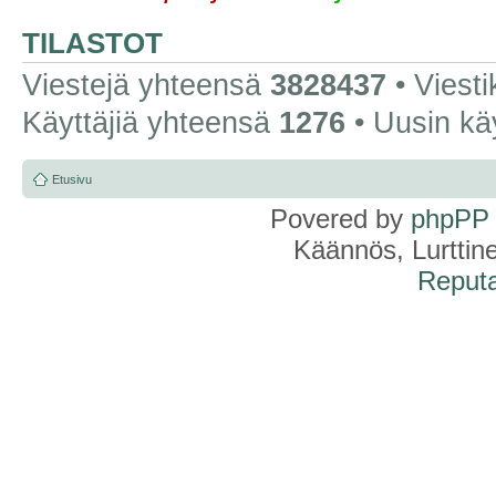
TILASTOT
Viestejä yhteensä
3828437
• Viest
Käyttäjiä yhteensä
1276
• Uusin kä
Etusivu
Povered by
phpPP
Käännös, Lurttin
Reputa