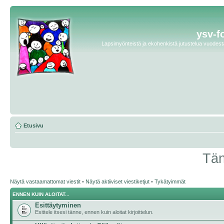
ysv-f
Lapsimyönteistä ja ekohenkistä jutustelua vuodesta 
Etusivu
Tän
Näytä vastaamattomat viestit
•
Näytä aktiiviset viestiketjut
•
Tykätyimmät
ENNEN KUIN ALOITAT...
Esittäytyminen
Esittele itsesi tänne, ennen kuin aloitat kirjoittelun.