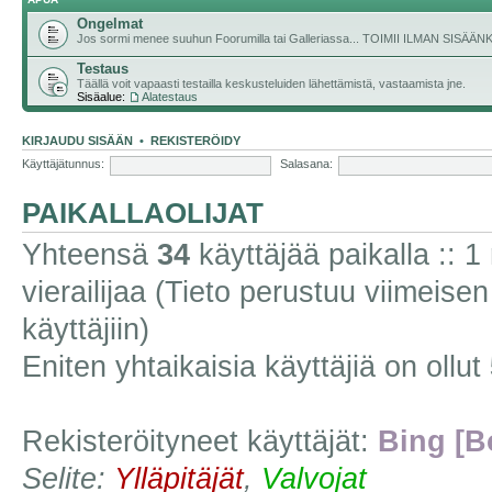
Ongelmat
Jos sormi menee suuhun Foorumilla tai Galleriassa... TOIMII ILMAN SISÄ
Testaus
Täällä voit vapaasti testailla keskusteluiden lähettämistä, vastaamista jne.
Sisäalue:
Alatestaus
KIRJAUDU SISÄÄN
•
REKISTERÖIDY
Käyttäjätunnus:
Salasana:
PAIKALLAOLIJAT
Yhteensä
34
käyttäjää paikalla :: 1 
vierailijaa (Tieto perustuu viimeisen 
käyttäjiin)
Eniten yhtaikaisia käyttäjiä on ollut
Rekisteröityneet käyttäjät:
Bing [B
Selite:
Ylläpitäjät
,
Valvojat