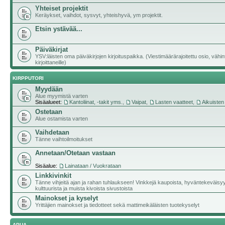
Yhteiset projektit
Keräykset, vaihdot, sysvyt, yhteishyvä, ym projektit.
Etsin ystävää...
Päiväkirjat
YSV:läisten oma päiväkirjojen kirjoituspaikka. (Viestimäärärajoitettu osio, vähi
kirjoittaneille)
KIRPPUTORI
Myydään
Alue myymistä varten
Sisäalueet:
Kantoliinat, -takit yms.
,
Vaipat
,
Lasten vaatteet
,
Aikuisten
Ostetaan
Alue ostamista varten
Vaihdetaan
Tänne vaihtoilmoitukset
Annetaan/Otetaan vastaan
Sisäalue:
Lainataan / Vuokrataan
Linkkivinkit
Tänne vihjeitä ajan ja rahan tuhlaukseen! Vinkkejä kaupoista, hyväntekeväisy
kulttuurista ja muista kivoista sivustoista
Mainokset ja kyselyt
Yrittäjien mainokset ja tiedotteet sekä mattimeikäläisten tuotekyselyt
APUA