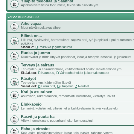
Ylläpito tiedottaa ja Säännöt
Ajankohtaista tietoa foorumista, teknisistä asioista ym.
VAPAA KESKUSTELU
Aihe vapaa
Muut päivän polttavat aiheet
Elämä on...
Liikunta, hyvinvointi, harrastukset, sujuva arki, työ ja opiskelu, pukeutuminen, v
politiikka
Sisäalue:
Politiikka ja yhteiskunta
Ruoka ja juoma
Ruokavaliot ja niihin liittyvät pohdinnat, ideat ja reseptit, sesonki- ja juhlaruuat
Terveys ja sairaus
Terveyden- ja sairaudenhoito, vaihtoehtoiset hoidot, lääkitseminen ym.
Sisäalueet:
Kauneus
,
Vaihtoehtohoidot ja luontaistuotteet
Käsityöt
Tee-se-itse ym. kädentöihin liittyvä
Sisäalueet:
Lorukortit
,
Ompelut
,
Neuleet
Koti ja asuminen
Asuminen, rakentaminen, remontointi, kodinhoito, kierrätys, niksit ...
Elukkaosio
Lemmikit, kotieläimet, villieläimet ja kaikki eläimiin liittyvä keskustelu.
Kasvit ja puutarha
Viljely, huonekasvit, puutarhan hoito, kompostointi.
Raha ja virastot
Kela-asiat, päivähoitomaksut, lainat, talousasiat, rahoitus ymym