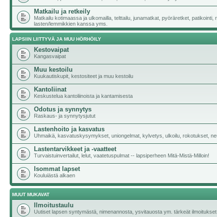
Matkailu ja retkeily
Matkailu kotimaassa ja ulkomailla, telttailu, junamatkat, pyöräretket, patikointi,
lasten/lemmikkien kanssa yms.
LAPSIIN LIITTYVÄ JA MUU HÖRHÖILY
Kestovaipat
Kangasvaipat
Muu kestoilu
Kuukautiskupit, kestositeet ja muu kestoilu
Kantoliinat
Keskustelua kantoliinoista ja kantamisesta
Odotus ja synnytys
Raskaus- ja synnytysjutut
Lastenhoito ja kasvatus
Uhmaikä, kasvatuskysymykset, uniongelmat, kylvetys, ulkoilu, rokotukset, neu
Lastentarvikkeet ja -vaatteet
Turvaistuinvertailut, lelut, vaatetuspulmat -- lapsiperheen Mitä-Mistä-Milloin!
Isommat lapset
Kouluiästä alkaen
MUUT MUKAVAT
Ilmoitustaulu
Uutiset lapsen syntymästä, nimenannosta, ysvitauosta ym. tärkeät ilmoitukset