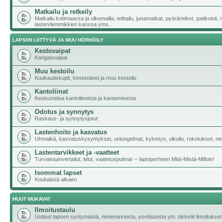
Matkailu ja retkeily
Matkailu kotimaassa ja ulkomailla, telttailu, junamatkat, pyöräretket, patikointi,
lasten/lemmikkien kanssa yms.
LAPSIIN LIITTYVÄ JA MUU HÖRHÖILY
Kestovaipat
Kangasvaipat
Muu kestoilu
Kuukautiskupit, kestositeet ja muu kestoilu
Kantoliinat
Keskustelua kantoliinoista ja kantamisesta
Odotus ja synnytys
Raskaus- ja synnytysjutut
Lastenhoito ja kasvatus
Uhmaikä, kasvatuskysymykset, uniongelmat, kylvetys, ulkoilu, rokotukset, neu
Lastentarvikkeet ja -vaatteet
Turvaistuinvertailut, lelut, vaatetuspulmat -- lapsiperheen Mitä-Mistä-Milloin!
Isommat lapset
Kouluiästä alkaen
MUUT MUKAVAT
Ilmoitustaulu
Uutiset lapsen syntymästä, nimenannosta, ysvitauosta ym. tärkeät ilmoitukset