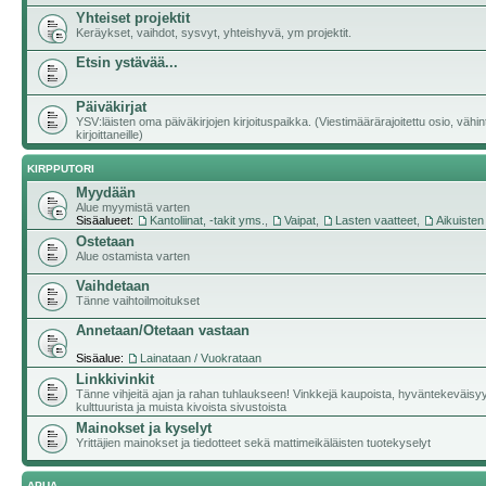
Yhteiset projektit
Keräykset, vaihdot, sysvyt, yhteishyvä, ym projektit.
Etsin ystävää...
Päiväkirjat
YSV:läisten oma päiväkirjojen kirjoituspaikka. (Viestimäärärajoitettu osio, vähi
kirjoittaneille)
KIRPPUTORI
Myydään
Alue myymistä varten
Sisäalueet:
Kantoliinat, -takit yms.
,
Vaipat
,
Lasten vaatteet
,
Aikuisten
Ostetaan
Alue ostamista varten
Vaihdetaan
Tänne vaihtoilmoitukset
Annetaan/Otetaan vastaan
Sisäalue:
Lainataan / Vuokrataan
Linkkivinkit
Tänne vihjeitä ajan ja rahan tuhlaukseen! Vinkkejä kaupoista, hyväntekeväisy
kulttuurista ja muista kivoista sivustoista
Mainokset ja kyselyt
Yrittäjien mainokset ja tiedotteet sekä mattimeikäläisten tuotekyselyt
APUA