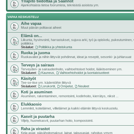
Ylläpito tiedottaa ja Säännöt
Ajankohtaista tietoa foorumista, teknisistä asioista ym.
VAPAA KESKUSTELU
Aihe vapaa
Muut päivän polttavat aiheet
Elämä on...
Liikunta, hyvinvointi, harrastukset, sujuva arki, työ ja opiskelu, pukeutuminen, v
politiikka
Sisäalue:
Politiikka ja yhteiskunta
Ruoka ja juoma
Ruokavaliot ja niihin liittyvät pohdinnat, ideat ja reseptit, sesonki- ja juhlaruuat
Terveys ja sairaus
Terveyden- ja sairaudenhoito, vaihtoehtoiset hoidot, lääkitseminen ym.
Sisäalueet:
Kauneus
,
Vaihtoehtohoidot ja luontaistuotteet
Käsityöt
Tee-se-itse ym. kädentöihin liittyvä
Sisäalueet:
Lorukortit
,
Ompelut
,
Neuleet
Koti ja asuminen
Asuminen, rakentaminen, remontointi, kodinhoito, kierrätys, niksit ...
Elukkaosio
Lemmikit, kotieläimet, villieläimet ja kaikki eläimiin liittyvä keskustelu.
Kasvit ja puutarha
Viljely, huonekasvit, puutarhan hoito, kompostointi.
Raha ja virastot
Kela-asiat, päivähoitomaksut, lainat, talousasiat, rahoitus ymym