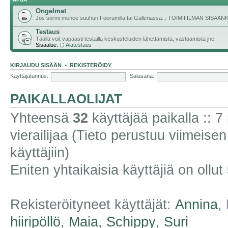
Ongelmat
Jos sormi menee suuhun Foorumilla tai Galleriassa... TOIMII ILMAN SISÄ
Testaus
Täällä voit vapaasti testailla keskusteluiden lähettämistä, vastaamista jne.
Sisäalue:
Alatestaus
KIRJAUDU SISÄÄN
•
REKISTERÖIDY
Käyttäjätunnus:
Salasana:
PAIKALLAOLIJAT
Yhteensä
32
käyttäjää paikalla :: 7 
vierailijaa (Tieto perustuu viimeisen 
käyttäjiin)
Eniten yhtaikaisia käyttäjiä on ollut
Rekisteröityneet käyttäjät:
Annina
,
hiiripöllö
,
Maia
,
Schippy
,
Suri