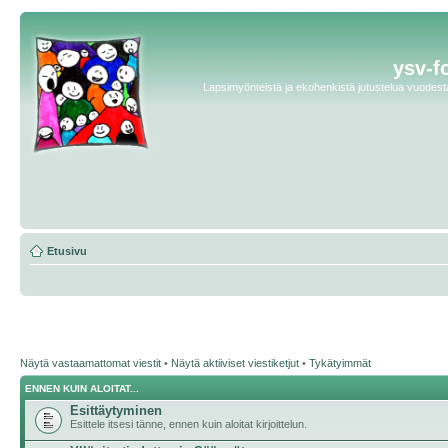
ysv-f
Lapsimyönteistä ja ekohenkistä jutustelua vuodesta 
Etusivu
Näytä vastaamattomat viestit
•
Näytä aktiiviset viestiketjut
•
Tykätyimmät
ENNEN KUIN ALOITAT...
Esittäytyminen
Esittele itsesi tänne, ennen kuin aloitat kirjoittelun.