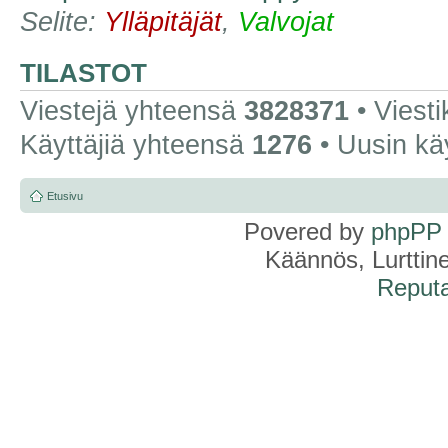
Selite:
Ylläpitäjät
,
Valvojat
TILASTOT
Viestejä yhteensä
3828371
• Viest
Käyttäjiä yhteensä
1276
• Uusin kä
Etusivu
Povered by
phpPP
Käännös, Lurttin
Reputa