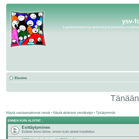
ysv-f
Lapsimyönteistä ja ekohenkistä jutustelua vuodesta 
Etusivu
Tänään 
Näytä vastaamattomat viestit
•
Näytä aktiiviset viestiketjut
•
Tykätyimmät
ENNEN KUIN ALOITAT...
Esittäytyminen
Esittele itsesi tänne, ennen kuin aloitat kirjoittelun.