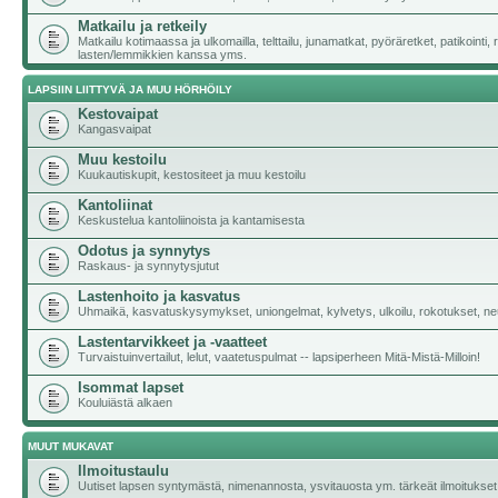
Matkailu ja retkeily
Matkailu kotimaassa ja ulkomailla, telttailu, junamatkat, pyöräretket, patikointi,
lasten/lemmikkien kanssa yms.
LAPSIIN LIITTYVÄ JA MUU HÖRHÖILY
Kestovaipat
Kangasvaipat
Muu kestoilu
Kuukautiskupit, kestositeet ja muu kestoilu
Kantoliinat
Keskustelua kantoliinoista ja kantamisesta
Odotus ja synnytys
Raskaus- ja synnytysjutut
Lastenhoito ja kasvatus
Uhmaikä, kasvatuskysymykset, uniongelmat, kylvetys, ulkoilu, rokotukset, neu
Lastentarvikkeet ja -vaatteet
Turvaistuinvertailut, lelut, vaatetuspulmat -- lapsiperheen Mitä-Mistä-Milloin!
Isommat lapset
Kouluiästä alkaen
MUUT MUKAVAT
Ilmoitustaulu
Uutiset lapsen syntymästä, nimenannosta, ysvitauosta ym. tärkeät ilmoitukset