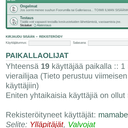
Ongelmat
Jos sormi menee suuhun Foorumilla tai Galleriassa... TOIMII ILMAN SISÄ
Testaus
Täällä voit vapaasti testailla keskusteluiden lähettämistä, vastaamista jne.
Sisäalue:
Alatestaus
KIRJAUDU SISÄÄN
•
REKISTERÖIDY
Käyttäjätunnus:
Salasana:
PAIKALLAOLIJAT
Yhteensä
19
käyttäjää paikalla :: 1 
vierailijaa (Tieto perustuu viimeisen 
käyttäjiin)
Eniten yhtaikaisia käyttäjiä on ollut
Rekisteröityneet käyttäjät:
mamabe
Selite:
Ylläpitäjät
,
Valvojat