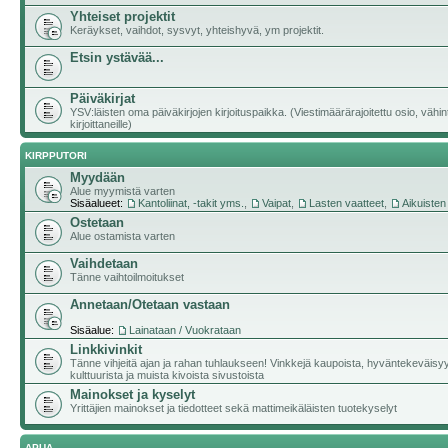
Yhteiset projektit
Keräykset, vaihdot, sysvyt, yhteishyvä, ym projektit.
Etsin ystävää...
Päiväkirjat
YSV:läisten oma päiväkirjojen kirjoituspaikka. (Viestimäärärajoitettu osio, vähi
kirjoittaneille)
KIRPPUTORI
Myydään
Alue myymistä varten
Sisäalueet:
Kantoliinat, -takit yms.
,
Vaipat
,
Lasten vaatteet
,
Aikuisten
Ostetaan
Alue ostamista varten
Vaihdetaan
Tänne vaihtoilmoitukset
Annetaan/Otetaan vastaan
Sisäalue:
Lainataan / Vuokrataan
Linkkivinkit
Tänne vihjeitä ajan ja rahan tuhlaukseen! Vinkkejä kaupoista, hyväntekeväisy
kulttuurista ja muista kivoista sivustoista
Mainokset ja kyselyt
Yrittäjien mainokset ja tiedotteet sekä mattimeikäläisten tuotekyselyt
APUA