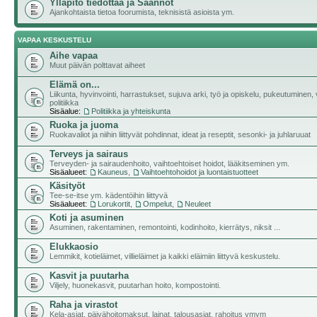
Ylläpito tiedottaa ja Säännöt
Ajankohtaista tietoa foorumista, teknisistä asioista ym.
VAPAA KESKUSTELU
Aihe vapaa
Muut päivän polttavat aiheet
Elämä on...
Liikunta, hyvinvointi, harrastukset, sujuva arki, työ ja opiskelu, pukeutuminen, v
politiikka
Sisäalue:
Politiikka ja yhteiskunta
Ruoka ja juoma
Ruokavaliot ja niihin liittyvät pohdinnat, ideat ja reseptit, sesonki- ja juhlaruuat
Terveys ja sairaus
Terveyden- ja sairaudenhoito, vaihtoehtoiset hoidot, lääkitseminen ym.
Sisäalueet:
Kauneus
,
Vaihtoehtohoidot ja luontaistuotteet
Käsityöt
Tee-se-itse ym. kädentöihin liittyvä
Sisäalueet:
Lorukortit
,
Ompelut
,
Neuleet
Koti ja asuminen
Asuminen, rakentaminen, remontointi, kodinhoito, kierrätys, niksit ...
Elukkaosio
Lemmikit, kotieläimet, villieläimet ja kaikki eläimiin liittyvä keskustelu.
Kasvit ja puutarha
Viljely, huonekasvit, puutarhan hoito, kompostointi.
Raha ja virastot
Kela-asiat, päivähoitomaksut, lainat, talousasiat, rahoitus ymym