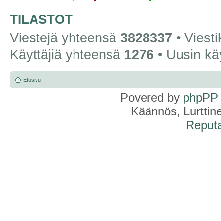
TILASTOT
Viestejä yhteensä
3828337
• Viest
Käyttäjiä yhteensä
1276
• Uusin kä
Etusivu
Povered by
phpPP
Käännös, Lurttin
Reputa