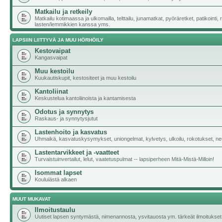
Matkailu ja retkeily
Matkailu kotimaassa ja ulkomailla, telttailu, junamatkat, pyöräretket, patikointi,
lasten/lemmikkien kanssa yms.
LAPSIIN LIITTYVÄ JA MUU HÖRHÖILY
Kestovaipat
Kangasvaipat
Muu kestoilu
Kuukautiskupit, kestositeet ja muu kestoilu
Kantoliinat
Keskustelua kantoliinoista ja kantamisesta
Odotus ja synnytys
Raskaus- ja synnytysjutut
Lastenhoito ja kasvatus
Uhmaikä, kasvatuskysymykset, uniongelmat, kylvetys, ulkoilu, rokotukset, neu
Lastentarvikkeet ja -vaatteet
Turvaistuinvertailut, lelut, vaatetuspulmat -- lapsiperheen Mitä-Mistä-Milloin!
Isommat lapset
Kouluiästä alkaen
MUUT MUKAVAT
Ilmoitustaulu
Uutiset lapsen syntymästä, nimenannosta, ysvitauosta ym. tärkeät ilmoitukset