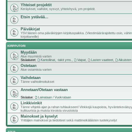
Yhteiset projektit
Keräykset, vaihdot, sysvyt, yhteishyvä, ym projektit.
Etsin ystävää...
Päiväkirjat
YSV:läisten oma päiväkirjojen kirjoituspaikka. (Viestimäärärajoitettu osio, vähi
kirjoittaneille)
KIRPPUTORI
Myydään
Alue myymistä varten
Sisäalueet:
Kantoliinat, -takit yms.
,
Vaipat
,
Lasten vaatteet
,
Aikuisten
Ostetaan
Alue ostamista varten
Vaihdetaan
Tänne vaihtoilmoitukset
Annetaan/Otetaan vastaan
Sisäalue:
Lainataan / Vuokrataan
Linkkivinkit
Tänne vihjeitä ajan ja rahan tuhlaukseen! Vinkkejä kaupoista, hyväntekeväisy
kulttuurista ja muista kivoista sivustoista
Mainokset ja kyselyt
Yrittäjien mainokset ja tiedotteet sekä mattimeikäläisten tuotekyselyt
APUA