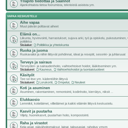
Ylläpito tiedottaa ja Säännöt
Ajankohtaista tietoa foorumista, teknisistä asioista ym.
VAPAA KESKUSTELU
Aihe vapaa
Muut päivän polttavat aiheet
Elämä on...
Liikunta, hyvinvointi, harrastukset, sujuva arki, työ ja opiskelu, pukeutuminen, v
politiikka
Sisäalue:
Politiikka ja yhteiskunta
Ruoka ja juoma
Ruokavaliot ja niihin liittyvät pohdinnat, ideat ja reseptit, sesonki- ja juhlaruuat
Terveys ja sairaus
Terveyden- ja sairaudenhoito, vaihtoehtoiset hoidot, lääkitseminen ym.
Sisäalueet:
Kauneus
,
Vaihtoehtohoidot ja luontaistuotteet
Käsityöt
Tee-se-itse ym. kädentöihin liittyvä
Sisäalueet:
Lorukortit
,
Ompelut
,
Neuleet
Koti ja asuminen
Asuminen, rakentaminen, remontointi, kodinhoito, kierrätys, niksit ...
Elukkaosio
Lemmikit, kotieläimet, villieläimet ja kaikki eläimiin liittyvä keskustelu.
Kasvit ja puutarha
Viljely, huonekasvit, puutarhan hoito, kompostointi.
Raha ja virastot
Kela-asiat, päivähoitomaksut, lainat, talousasiat, rahoitus ymym