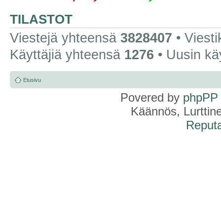
TILASTOT
Viestejä yhteensä
3828407
• Viest
Käyttäjiä yhteensä
1276
• Uusin kä
Etusivu
Povered by
phpPP
Käännös, Lurttin
Reputa