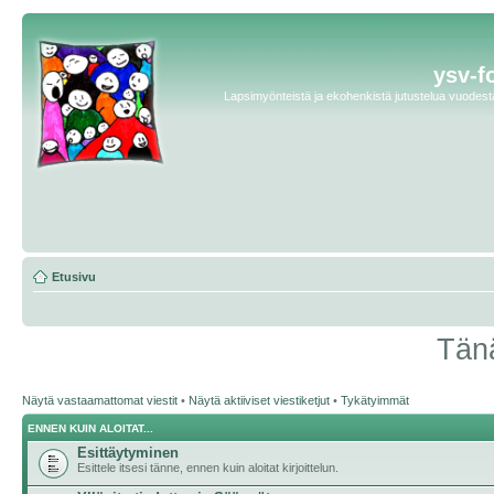
ysv-f
Lapsimyönteistä ja ekohenkistä jutustelua vuodesta 
Etusivu
Tänä
Näytä vastaamattomat viestit
•
Näytä aktiiviset viestiketjut
•
Tykätyimmät
ENNEN KUIN ALOITAT...
Esittäytyminen
Esittele itsesi tänne, ennen kuin aloitat kirjoittelun.