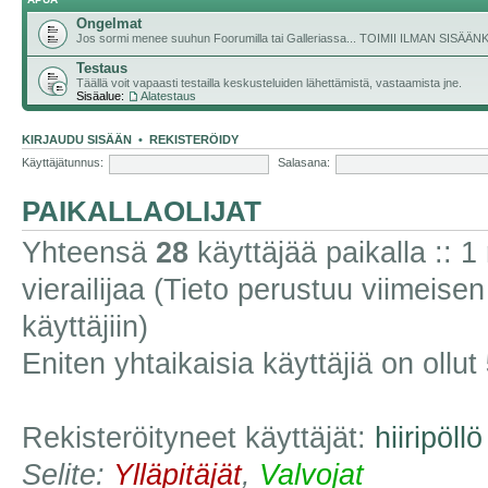
Ongelmat
Jos sormi menee suuhun Foorumilla tai Galleriassa... TOIMII ILMAN SISÄ
Testaus
Täällä voit vapaasti testailla keskusteluiden lähettämistä, vastaamista jne.
Sisäalue:
Alatestaus
KIRJAUDU SISÄÄN
•
REKISTERÖIDY
Käyttäjätunnus:
Salasana:
PAIKALLAOLIJAT
Yhteensä
28
käyttäjää paikalla :: 1 
vierailijaa (Tieto perustuu viimeisen 
käyttäjiin)
Eniten yhtaikaisia käyttäjiä on ollut
Rekisteröityneet käyttäjät:
hiiripöllö
Selite:
Ylläpitäjät
,
Valvojat