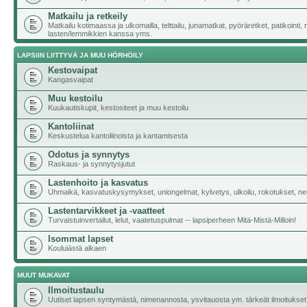
Matkailu ja retkeily
Matkailu kotimaassa ja ulkomailla, telttailu, junamatkat, pyöräretket, patikointi,
lasten/lemmikkien kanssa yms.
LAPSIIN LIITTYVÄ JA MUU HÖRHÖILY
Kestovaipat
Kangasvaipat
Muu kestoilu
Kuukautiskupit, kestositeet ja muu kestoilu
Kantoliinat
Keskustelua kantoliinoista ja kantamisesta
Odotus ja synnytys
Raskaus- ja synnytysjutut
Lastenhoito ja kasvatus
Uhmaikä, kasvatuskysymykset, uniongelmat, kylvetys, ulkoilu, rokotukset, neu
Lastentarvikkeet ja -vaatteet
Turvaistuinvertailut, lelut, vaatetuspulmat -- lapsiperheen Mitä-Mistä-Milloin!
Isommat lapset
Kouluiästä alkaen
MUUT MUKAVAT
Ilmoitustaulu
Uutiset lapsen syntymästä, nimenannosta, ysvitauosta ym. tärkeät ilmoitukset