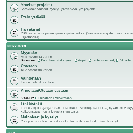
Yhteiset projektit
Keräykset, vaihdot, sysvyt, yhteishyvä, ym projektit.
Etsin ystävää...
Päiväkirjat
YSV:läisten oma päiväkirjojen kirjoituspaikka. (Viestimäärärajoitettu osio, vähi
kirjoittaneille)
KIRPPUTORI
Myydään
Alue myymistä varten
Sisäalueet:
Kantoliinat, -takit yms.
,
Vaipat
,
Lasten vaatteet
,
Aikuisten
Ostetaan
Alue ostamista varten
Vaihdetaan
Tänne vaihtoilmoitukset
Annetaan/Otetaan vastaan
Sisäalue:
Lainataan / Vuokrataan
Linkkivinkit
Tänne vihjeitä ajan ja rahan tuhlaukseen! Vinkkejä kaupoista, hyväntekeväisy
kulttuurista ja muista kivoista sivustoista
Mainokset ja kyselyt
Yrittäjien mainokset ja tiedotteet sekä mattimeikäläisten tuotekyselyt
APUA