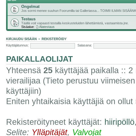
Ongelmat
Jos sormi menee suuhun Foorumilla tai Galleriassa... TOIMII ILMAN SISÄ
Testaus
Täällä voit vapaasti testailla keskusteluiden lähettämistä, vastaamista jne.
Sisäalue:
Alatestaus
KIRJAUDU SISÄÄN
•
REKISTERÖIDY
Käyttäjätunnus:
Salasana:
PAIKALLAOLIJAT
Yhteensä
25
käyttäjää paikalla :: 2 
vierailijaa (Tieto perustuu viimeisen 
käyttäjiin)
Eniten yhtaikaisia käyttäjiä on ollut
Rekisteröityneet käyttäjät:
hiiripöllö
Selite:
Ylläpitäjät
,
Valvojat