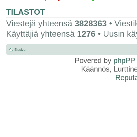
TILASTOT
Viestejä yhteensä
3828363
• Viest
Käyttäjiä yhteensä
1276
• Uusin kä
Etusivu
Povered by
phpPP
Käännös, Lurttin
Reputa