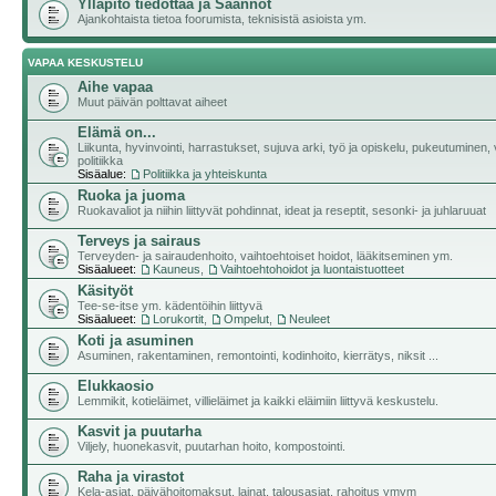
Ylläpito tiedottaa ja Säännöt
Ajankohtaista tietoa foorumista, teknisistä asioista ym.
VAPAA KESKUSTELU
Aihe vapaa
Muut päivän polttavat aiheet
Elämä on...
Liikunta, hyvinvointi, harrastukset, sujuva arki, työ ja opiskelu, pukeutuminen, v
politiikka
Sisäalue:
Politiikka ja yhteiskunta
Ruoka ja juoma
Ruokavaliot ja niihin liittyvät pohdinnat, ideat ja reseptit, sesonki- ja juhlaruuat
Terveys ja sairaus
Terveyden- ja sairaudenhoito, vaihtoehtoiset hoidot, lääkitseminen ym.
Sisäalueet:
Kauneus
,
Vaihtoehtohoidot ja luontaistuotteet
Käsityöt
Tee-se-itse ym. kädentöihin liittyvä
Sisäalueet:
Lorukortit
,
Ompelut
,
Neuleet
Koti ja asuminen
Asuminen, rakentaminen, remontointi, kodinhoito, kierrätys, niksit ...
Elukkaosio
Lemmikit, kotieläimet, villieläimet ja kaikki eläimiin liittyvä keskustelu.
Kasvit ja puutarha
Viljely, huonekasvit, puutarhan hoito, kompostointi.
Raha ja virastot
Kela-asiat, päivähoitomaksut, lainat, talousasiat, rahoitus ymym