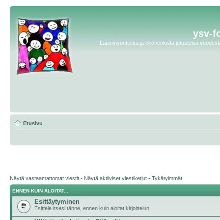
ysv-f
Lapsimyönteistä ja ekohenkistä jutustelua vuodesta 
Etusivu
Näytä vastaamattomat viestit
•
Näytä aktiiviset viestiketjut
•
Tykätyimmät
ENNEN KUIN ALOITAT...
Esittäytyminen
Esittele itsesi tänne, ennen kuin aloitat kirjoittelun.