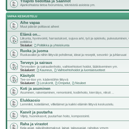
Ylläpito tiedottaa ja Säännöt
Ajankohtaista tietoa foorumista, teknisistä asioista ym.
VAPAA KESKUSTELU
Aihe vapaa
Muut päivän polttavat aiheet
Elämä on...
Liikunta, hyvinvointi, harrastukset, sujuva arki, työ ja opiskelu, pukeutuminen, v
politiikka
Sisäalue:
Politiikka ja yhteiskunta
Ruoka ja juoma
Ruokavaliot ja niihin liittyvät pohdinnat, ideat ja reseptit, sesonki- ja juhlaruuat
Terveys ja sairaus
Terveyden- ja sairaudenhoito, vaihtoehtoiset hoidot, lääkitseminen ym.
Sisäalueet:
Kauneus
,
Vaihtoehtohoidot ja luontaistuotteet
Käsityöt
Tee-se-itse ym. kädentöihin liittyvä
Sisäalueet:
Lorukortit
,
Ompelut
,
Neuleet
Koti ja asuminen
Asuminen, rakentaminen, remontointi, kodinhoito, kierrätys, niksit ...
Elukkaosio
Lemmikit, kotieläimet, villieläimet ja kaikki eläimiin liittyvä keskustelu.
Kasvit ja puutarha
Viljely, huonekasvit, puutarhan hoito, kompostointi.
Raha ja virastot
Kela-asiat, päivähoitomaksut, lainat, talousasiat, rahoitus ymym