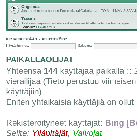
Ongelmat
Jos sormi menee suuhun Foorumilla tai Galleriassa... TOIMII ILMAN SISÄ
Testaus
Täällä voit vapaasti testailla keskusteluiden lähettämistä, vastaamista jne.
Sisäalue:
Alatestaus
KIRJAUDU SISÄÄN
•
REKISTERÖIDY
Käyttäjätunnus:
Salasana:
PAIKALLAOLIJAT
Yhteensä
144
käyttäjää paikalla :: 2
vierailijaa (Tieto perustuu viimeisen 
käyttäjiin)
Eniten yhtaikaisia käyttäjiä on ollut
Rekisteröityneet käyttäjät:
Bing [B
Selite:
Ylläpitäjät
,
Valvojat