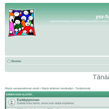
ysv-f
Lapsimyönteistä ja ekohenkistä jutustelua vuodesta 
Etusivu
Tänää
Näytä vastaamattomat viestit
•
Näytä aktiiviset viestiketjut
•
Tykätyimmät
ENNEN KUIN ALOITAT...
Esittäytyminen
Esittele itsesi tänne, ennen kuin aloitat kirjoittelun.