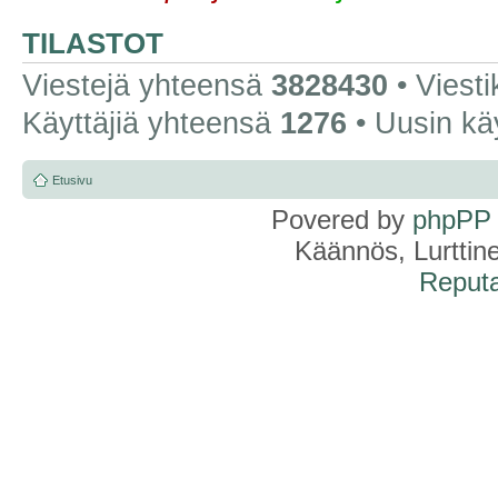
TILASTOT
Viestejä yhteensä
3828430
• Viest
Käyttäjiä yhteensä
1276
• Uusin kä
Etusivu
Povered by
phpPP
Käännös, Lurttin
Reputa