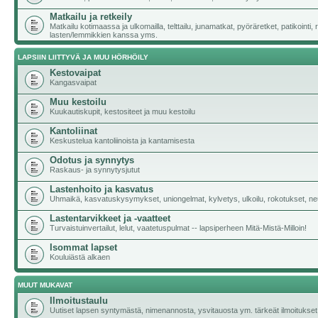
Matkailu ja retkeily
Matkailu kotimaassa ja ulkomailla, telttailu, junamatkat, pyöräretket, patikointi,
lasten/lemmikkien kanssa yms.
LAPSIIN LIITTYVÄ JA MUU HÖRHÖILY
Kestovaipat
Kangasvaipat
Muu kestoilu
Kuukautiskupit, kestositeet ja muu kestoilu
Kantoliinat
Keskustelua kantoliinoista ja kantamisesta
Odotus ja synnytys
Raskaus- ja synnytysjutut
Lastenhoito ja kasvatus
Uhmaikä, kasvatuskysymykset, uniongelmat, kylvetys, ulkoilu, rokotukset, neu
Lastentarvikkeet ja -vaatteet
Turvaistuinvertailut, lelut, vaatetuspulmat -- lapsiperheen Mitä-Mistä-Milloin!
Isommat lapset
Kouluiästä alkaen
MUUT MUKAVAT
Ilmoitustaulu
Uutiset lapsen syntymästä, nimenannosta, ysvitauosta ym. tärkeät ilmoitukset