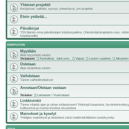
Yhteiset projektit
Keräykset, vaihdot, sysvyt, yhteishyvä, ym projektit.
Etsin ystävää...
Päiväkirjat
YSV:läisten oma päiväkirjojen kirjoituspaikka. (Viestimäärärajoitettu osio, vähi
kirjoittaneille)
KIRPPUTORI
Myydään
Alue myymistä varten
Sisäalueet:
Kantoliinat, -takit yms.
,
Vaipat
,
Lasten vaatteet
,
Aikuisten
Ostetaan
Alue ostamista varten
Vaihdetaan
Tänne vaihtoilmoitukset
Annetaan/Otetaan vastaan
Sisäalue:
Lainataan / Vuokrataan
Linkkivinkit
Tänne vihjeitä ajan ja rahan tuhlaukseen! Vinkkejä kaupoista, hyväntekeväisy
kulttuurista ja muista kivoista sivustoista
Mainokset ja kyselyt
Yrittäjien mainokset ja tiedotteet sekä mattimeikäläisten tuotekyselyt
APUA