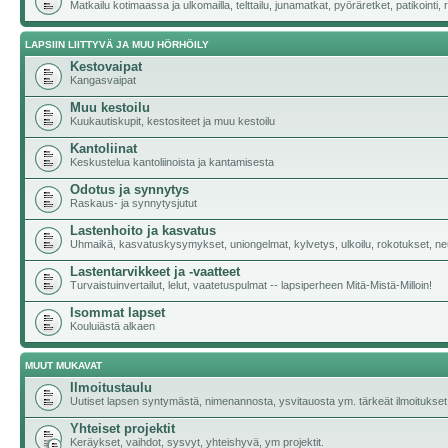
Matkailu kotimaassa ja ulkomailla, telttailu, junamatkat, pyöräretket, patikoint
LAPSIIN LIITTYVÄ JA MUU HÖRHÖILY
Kestovaipat
Kangasvaipat
Muu kestoilu
Kuukautiskupit, kestositeet ja muu kestoilu
Kantoliinat
Keskustelua kantoliinoista ja kantamisesta
Odotus ja synnytys
Raskaus- ja synnytysjutut
Lastenhoito ja kasvatus
Uhmaikä, kasvatuskysymykset, uniongelmat, kylvetys, ulkoilu, rokotukset, neu
Lastentarvikkeet ja -vaatteet
Turvaistuinvertailut, lelut, vaatetuspulmat -- lapsiperheen Mitä-Mistä-Milloin!
Isommat lapset
Kouluiästä alkaen
MUUT MUKAVAT
Ilmoitustaulu
Uutiset lapsen syntymästä, nimenannosta, ysvitauosta ym. tärkeät ilmoitukset
Yhteiset projektit
Keräykset, vaihdot, sysvyt, yhteishyvä, ym projektit.