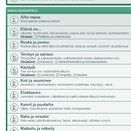
VAPAA KESKUSTELU
Aihe vapaa
Muut päivän polttavat aiheet
Elämä on...
Liikunta, hyvinvointi, harrastukset, sujuva arki, työ ja opiskelu, pukeutuminen, vii
Sisäalue:
Politiikka ja yhteiskunta
Ruoka ja juoma
Ruokavaliot ja niihin liittyvät pohdinnat, ideat ja reseptit, sesonki- ja juhlaruuat
Terveys ja sairaus
Terveyden- ja sairaudenhoito, vaihtoehtoiset hoidot, lääkitseminen ym.
Sisäalueet:
Kauneus
,
Vaihtoehtohoidot ja luontaistuotteet
Käsityöt
Tee-se-itse ym. kädentöihin liittyvä
Sisäalueet:
Lorukortit
,
Ompelut
,
Neuleet
Koti ja asuminen
Asuminen, rakentaminen, remontointi, kodinhoito, kierrätys, niksit ...
Elukkaosio
Lemmikit, kotieläimet, villieläimet ja kaikki eläimiin liittyvä keskustelu.
Kasvit ja puutarha
Viljely, huonekasvit, puutarhan hoito, kompostointi.
Raha ja virastot
Kela-asiat, päivähoitomaksut, lainat, talousasiat, rahoitus ymym
Matkailu ja retkeily