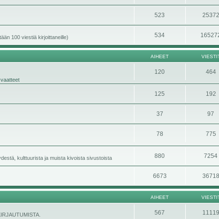
523
2537
534
16527
än 100 viestiä kirjoittaneille)
AIHEET
VIESTI
120
464
 vaatteet
125
192
37
97
78
775
880
7254
stä, kulttuurista ja muista kivoista sivustoista
6673
3671
AIHEET
VIESTI
567
1111
ÄNKIRJAUTUMISTA.