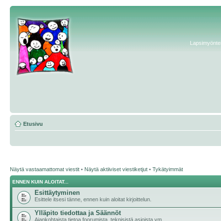
Lapsimyönteis
Etusivu
Näytä vastaamattomat viestit
•
Näytä aktiiviset viestiketjut
•
Tykätyimmät
ENNEN KUIN ALOITAT...
Esittäytyminen
Esittele itsesi tänne, ennen kuin aloitat kirjoittelun.
Ylläpito tiedottaa ja Säännöt
Ajankohtaista tietoa foorumista, teknisistä asioista ym.