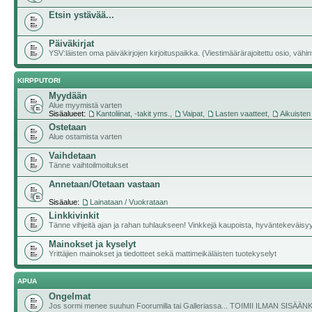
Etsin ystävää...
Päiväkirjat
YSV:läisten oma päiväkirjojen kirjoituspaikka. (Viestimäärärajoitettu osio, vähintä
KIRPPUTORI
Myydään
Alue myymistä varten
Sisäalueet:
Kantoliinat, -takit yms.
,
Vaipat
,
Lasten vaatteet
,
Aikuisten
Ostetaan
Alue ostamista varten
Vaihdetaan
Tänne vaihtoilmoitukset
Annetaan/Otetaan vastaan
Sisäalue:
Lainataan / Vuokrataan
Linkkivinkit
Tänne vihjeitä ajan ja rahan tuhlaukseen! Vinkkejä kaupoista, hyväntekeväisyyde
Mainokset ja kyselyt
Yrittäjien mainokset ja tiedotteet sekä mattimeikäläisten tuotekyselyt
APUA
Ongelmat
Jos sormi menee suuhun Foorumilla tai Galleriassa... TOIMII ILMAN SISÄ