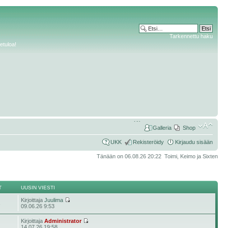
Tarkennettu haku
etuloa!
Galleria
Shop
UKK
Rekisteröidy
Kirjaudu sisään
Tänään on 06.08.26 20:22 Toimi, Keimo ja Sixten
T
UUSIN VIESTI
Kirjoittaja
Juulima
3
09.06.26 9:53
Kirjoittaja
Administrator
14.07.26 19:58