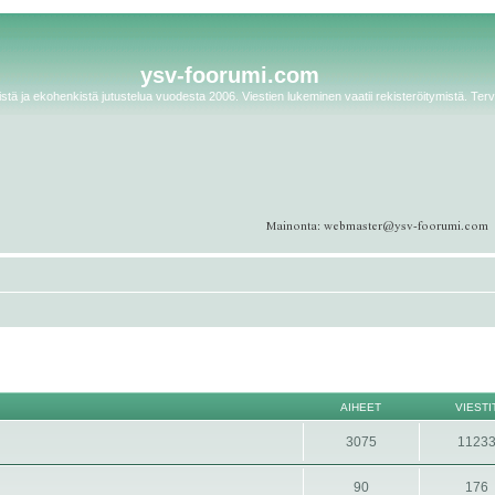
ysv-foorumi.com
tä ja ekohenkistä jutustelua vuodesta 2006. Viestien lukeminen vaatii rekisteröitymistä. Terv
AIHEET
VIESTI
3075
1123
90
176