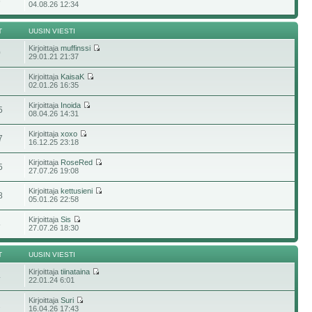
6
04.08.26 12:34
T
UUSIN VIESTI
Kirjoittaja
muffinssi
0
29.01.21 21:37
Kirjoittaja
KaisaK
02.01.26 16:35
Kirjoittaja
Inoida
5
08.04.26 14:31
Kirjoittaja
xoxo
7
16.12.25 23:18
Kirjoittaja
RoseRed
5
27.07.26 19:08
Kirjoittaja
kettusieni
8
05.01.26 22:58
Kirjoittaja
Sis
5
27.07.26 18:30
T
UUSIN VIESTI
Kirjoittaja
tiinataina
4
22.01.24 6:01
Kirjoittaja
Suri
2
16.04.26 17:43