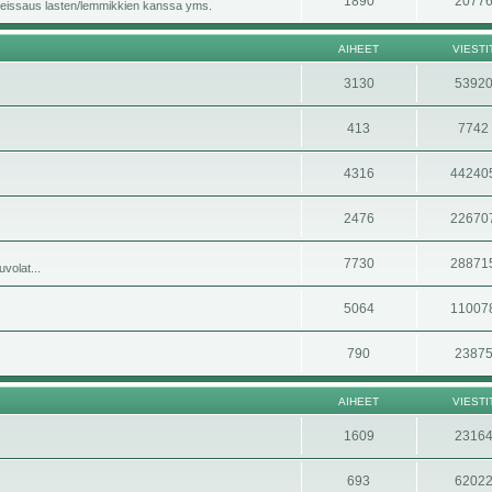
1890
2077
i, reissaus lasten/lemmikkien kanssa yms.
AIHEET
VIESTI
3130
5392
413
7742
4316
44240
2476
22670
7730
28871
volat...
5064
11007
790
2387
AIHEET
VIESTI
1609
2316
693
6202