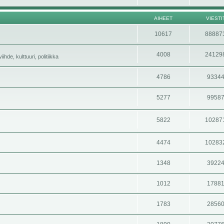
AIHEET
VIESTI
10617
88887
4008
24129
hde, kulttuuri, politiikka
4786
9334
5277
9958
5822
10287
4474
10283
1348
3922
1012
1788
1783
2856