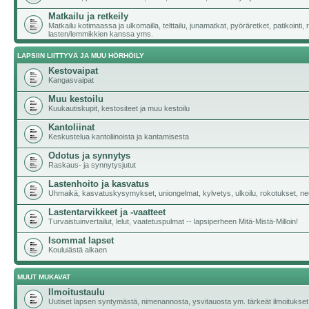
Matkailu ja retkeily
Matkailu kotimaassa ja ulkomailla, telttailu, junamatkat, pyöräretket, patikointi,
lasten/lemmikkien kanssa yms.
LAPSIIN LIITTYVÄ JA MUU HÖRHÖILY
Kestovaipat
Kangasvaipat
Muu kestoilu
Kuukautiskupit, kestositeet ja muu kestoilu
Kantoliinat
Keskustelua kantoliinoista ja kantamisesta
Odotus ja synnytys
Raskaus- ja synnytysjutut
Lastenhoito ja kasvatus
Uhmaikä, kasvatuskysymykset, uniongelmat, kylvetys, ulkoilu, rokotukset, neu
Lastentarvikkeet ja -vaatteet
Turvaistuinvertailut, lelut, vaatetuspulmat -- lapsiperheen Mitä-Mistä-Milloin!
Isommat lapset
Kouluiästä alkaen
MUUT MUKAVAT
Ilmoitustaulu
Uutiset lapsen syntymästä, nimenannosta, ysvitauosta ym. tärkeät ilmoitukset