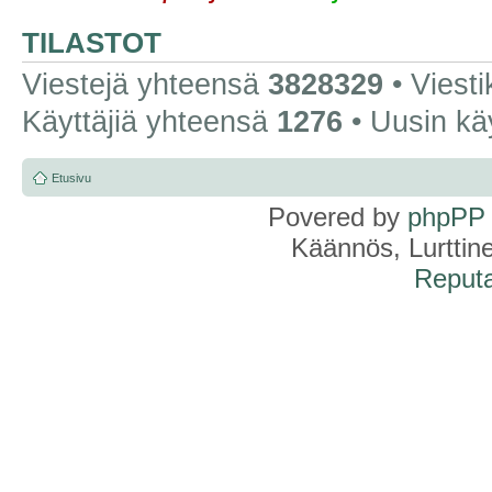
TILASTOT
Viestejä yhteensä
3828329
• Viest
Käyttäjiä yhteensä
1276
• Uusin kä
Etusivu
Povered by
phpPP
Käännös, Lurttin
Reputa