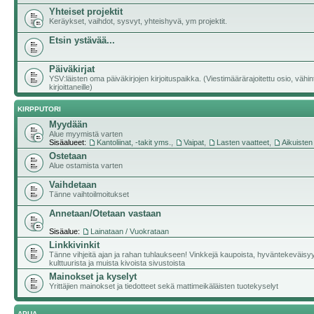
Yhteiset projektit
Keräykset, vaihdot, sysvyt, yhteishyvä, ym projektit.
Etsin ystävää...
Päiväkirjat
YSV:läisten oma päiväkirjojen kirjoituspaikka. (Viestimäärärajoitettu osio, vähi
kirjoittaneille)
KIRPPUTORI
Myydään
Alue myymistä varten
Sisäalueet:
Kantoliinat, -takit yms.
,
Vaipat
,
Lasten vaatteet
,
Aikuisten
Ostetaan
Alue ostamista varten
Vaihdetaan
Tänne vaihtoilmoitukset
Annetaan/Otetaan vastaan
Sisäalue:
Lainataan / Vuokrataan
Linkkivinkit
Tänne vihjeitä ajan ja rahan tuhlaukseen! Vinkkejä kaupoista, hyväntekeväisy
kulttuurista ja muista kivoista sivustoista
Mainokset ja kyselyt
Yrittäjien mainokset ja tiedotteet sekä mattimeikäläisten tuotekyselyt
APUA