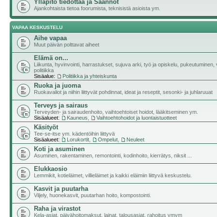
Ylläpito tiedottaa ja Säännöt
Ajankohtaista tietoa foorumista, teknisistä asioista ym.
VAPAA KESKUSTELU
Aihe vapaa
Muut päivän polttavat aiheet
Elämä on...
Liikunta, hyvinvointi, harrastukset, sujuva arki, työ ja opiskelu, pukeutuminen, v
politiikka
Sisäalue:
Politiikka ja yhteiskunta
Ruoka ja juoma
Ruokavaliot ja niihin liittyvät pohdinnat, ideat ja reseptit, sesonki- ja juhlaruuat
Terveys ja sairaus
Terveyden- ja sairaudenhoito, vaihtoehtoiset hoidot, lääkitseminen ym.
Sisäalueet:
Kauneus
,
Vaihtoehtohoidot ja luontaistuotteet
Käsityöt
Tee-se-itse ym. kädentöihin liittyvä
Sisäalueet:
Lorukortit
,
Ompelut
,
Neuleet
Koti ja asuminen
Asuminen, rakentaminen, remontointi, kodinhoito, kierrätys, niksit ...
Elukkaosio
Lemmikit, kotieläimet, villieläimet ja kaikki eläimiin liittyvä keskustelu.
Kasvit ja puutarha
Viljely, huonekasvit, puutarhan hoito, kompostointi.
Raha ja virastot
Kela-asiat, päivähoitomaksut, lainat, talousasiat, rahoitus ymym