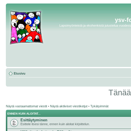
ysv-f
Lapsimyönteistä ja ekohenkistä jutustelua vuodesta 
Etusivu
Tänään
Näytä vastaamattomat viestit
•
Näytä aktiiviset viestiketjut
•
Tykätyimmät
ENNEN KUIN ALOITAT...
Esittäytyminen
Esittele itsesi tänne, ennen kuin aloitat kirjoittelun.