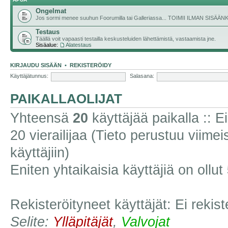
Ongelmat
Jos sormi menee suuhun Foorumilla tai Galleriassa... TOIMII ILMAN SISÄ
Testaus
Täällä voit vapaasti testailla keskusteluiden lähettämistä, vastaamista jne.
Sisäalue:
Alatestaus
KIRJAUDU SISÄÄN
•
REKISTERÖIDY
Käyttäjätunnus:
Salasana:
PAIKALLAOLIJAT
Yhteensä
20
käyttäjää paikalla :: Ei
20 vierailijaa (Tieto perustuu viimeis
käyttäjiin)
Eniten yhtaikaisia käyttäjiä on ollut
Rekisteröityneet käyttäjät: Ei rekist
Selite:
Ylläpitäjät
,
Valvojat