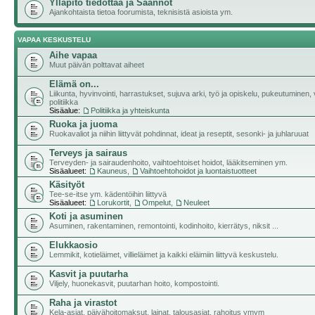
Ylläpito tiedottaa ja Säännöt
Ajankohtaista tietoa foorumista, teknisistä asioista ym.
VAPAA KESKUSTELU
Aihe vapaa
Muut päivän polttavat aiheet
Elämä on...
Liikunta, hyvinvointi, harrastukset, sujuva arki, työ ja opiskelu, pukeutuminen, v
politiikka
Sisäalue:
Politiikka ja yhteiskunta
Ruoka ja juoma
Ruokavaliot ja niihin liittyvät pohdinnat, ideat ja reseptit, sesonki- ja juhlaruuat
Terveys ja sairaus
Terveyden- ja sairaudenhoito, vaihtoehtoiset hoidot, lääkitseminen ym.
Sisäalueet:
Kauneus
,
Vaihtoehtohoidot ja luontaistuotteet
Käsityöt
Tee-se-itse ym. kädentöihin liittyvä
Sisäalueet:
Lorukortit
,
Ompelut
,
Neuleet
Koti ja asuminen
Asuminen, rakentaminen, remontointi, kodinhoito, kierrätys, niksit ...
Elukkaosio
Lemmikit, kotieläimet, villieläimet ja kaikki eläimiin liittyvä keskustelu.
Kasvit ja puutarha
Viljely, huonekasvit, puutarhan hoito, kompostointi.
Raha ja virastot
Kela-asiat, päivähoitomaksut, lainat, talousasiat, rahoitus ymym