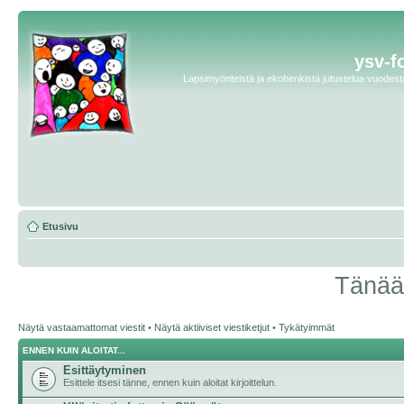
ysv-f
Lapsimyönteistä ja ekohenkistä jutustelua vuodesta 
Etusivu
Tänään
Näytä vastaamattomat viestit
•
Näytä aktiiviset viestiketjut
•
Tykätyimmät
ENNEN KUIN ALOITAT...
Esittäytyminen
Esittele itsesi tänne, ennen kuin aloitat kirjoittelun.