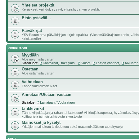
Yhteiset projektit
Keräykset, vaihdot, sysvyt, yhteishyvä, ym projektit.
Etsin ystävää...
Päiväkirjat
YSV:läisten oma päiväkirjojen kirjoituspaikka. (Viestimäärärajoitettu osio, vähi
kirjoittaneille)
KIRPPUTORI
Myydään
Alue myymistä varten
Sisäalueet:
Kantoliinat, -takit yms.
,
Vaipat
,
Lasten vaatteet
,
Aikuisten
Ostetaan
Alue ostamista varten
Vaihdetaan
Tänne vaihtoilmoitukset
Annetaan/Otetaan vastaan
Sisäalue:
Lainataan / Vuokrataan
Linkkivinkit
Tänne vihjeitä ajan ja rahan tuhlaukseen! Vinkkejä kaupoista, hyväntekeväisy
kulttuurista ja muista kivoista sivustoista
Mainokset ja kyselyt
Yrittäjien mainokset ja tiedotteet sekä mattimeikäläisten tuotekyselyt
APUA