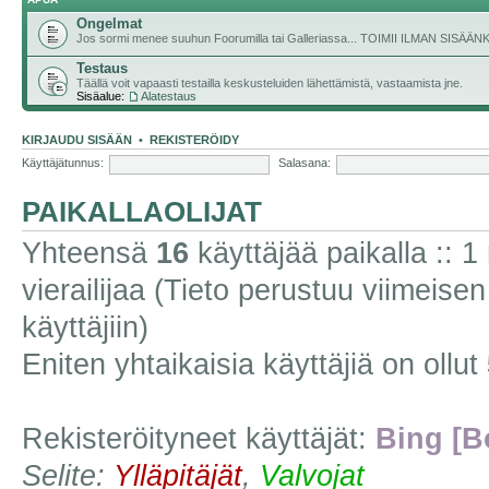
Ongelmat
Jos sormi menee suuhun Foorumilla tai Galleriassa... TOIMII ILMAN SISÄ
Testaus
Täällä voit vapaasti testailla keskusteluiden lähettämistä, vastaamista jne.
Sisäalue:
Alatestaus
KIRJAUDU SISÄÄN
•
REKISTERÖIDY
Käyttäjätunnus:
Salasana:
PAIKALLAOLIJAT
Yhteensä
16
käyttäjää paikalla :: 1 
vierailijaa (Tieto perustuu viimeisen 
käyttäjiin)
Eniten yhtaikaisia käyttäjiä on ollut
Rekisteröityneet käyttäjät:
Bing [B
Selite:
Ylläpitäjät
,
Valvojat