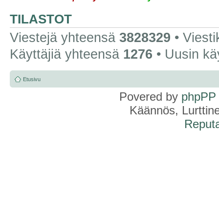
TILASTOT
Viestejä yhteensä
3828329
• Viest
Käyttäjiä yhteensä
1276
• Uusin kä
Etusivu
Povered by
phpPP
Käännös, Lurttin
Reputa