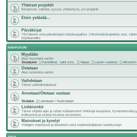
Yhteiset projektit
Keräykset, vaihdot, sysvyt, yhteishyvä, ym projektit.
Etsin ystävää...
Päiväkirjat
YSV:läisten oma päiväkirjojen kirjoituspaikka. (Viestimäärärajoitettu osio, vähi
kirjoittaneille)
KIRPPUTORI
Myydään
Alue myymistä varten
Sisäalueet:
Kantoliinat, -takit yms.
,
Vaipat
,
Lasten vaatteet
,
Aikuisten
Ostetaan
Alue ostamista varten
Vaihdetaan
Tänne vaihtoilmoitukset
Annetaan/Otetaan vastaan
Sisäalue:
Lainataan / Vuokrataan
Linkkivinkit
Tänne vihjeitä ajan ja rahan tuhlaukseen! Vinkkejä kaupoista, hyväntekeväisy
kulttuurista ja muista kivoista sivustoista
Mainokset ja kyselyt
Yrittäjien mainokset ja tiedotteet sekä mattimeikäläisten tuotekyselyt
APUA