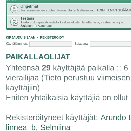
Ongelmat
Jos sormi menee suuhun Foorumilla tai Galleriassa... TOIMII ILMAN SISÄ
Testaus
Täällä voit vapaasti testailla keskusteluiden lähettämistä, vastaamista jne.
Sisäalue:
Alatestaus
KIRJAUDU SISÄÄN
•
REKISTERÖIDY
Käyttäjätunnus:
Salasana:
PAIKALLAOLIJAT
Yhteensä
29
käyttäjää paikalla :: 6 
vierailijaa (Tieto perustuu viimeisen 
käyttäjiin)
Eniten yhtaikaisia käyttäjiä on ollut
Rekisteröityneet käyttäjät:
Arundo 
linnea_b
,
Selmiina