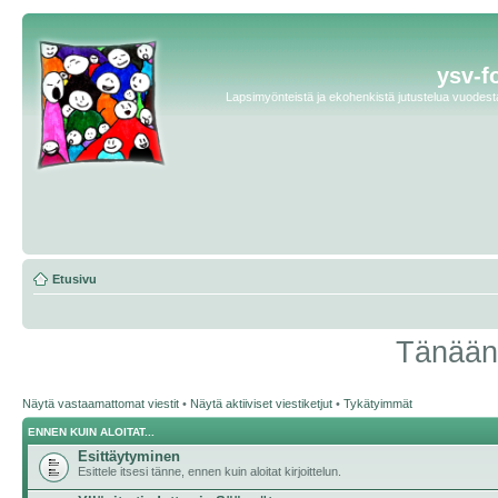
ysv-f
Lapsimyönteistä ja ekohenkistä jutustelua vuodesta 
Etusivu
Tänään 
Näytä vastaamattomat viestit
•
Näytä aktiiviset viestiketjut
•
Tykätyimmät
ENNEN KUIN ALOITAT...
Esittäytyminen
Esittele itsesi tänne, ennen kuin aloitat kirjoittelun.