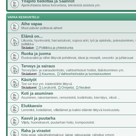
Ylläpito tiedottaa ja Säännöt
Ajankohtaista tietoa foorumista, teknisistä asioista ym.
VAPAA KESKUSTELU
Aihe vapaa
Muut päivän polttavat aiheet
Elämä on...
Liikunta, hyvinvointi, harrastukset, sujuva arki, työ ja opiskelu, pukeutuminen, v
politiikka
Sisäalue:
Politiikka ja yhteiskunta
Ruoka ja juoma
Ruokavaliot ja niihin liittyvät pohdinnat, ideat ja reseptit, sesonki- ja juhlaruuat
Terveys ja sairaus
Terveyden- ja sairaudenhoito, vaihtoehtoiset hoidot, lääkitseminen ym.
Sisäalueet:
Kauneus
,
Vaihtoehtohoidot ja luontaistuotteet
Käsityöt
Tee-se-itse ym. kädentöihin liittyvä
Sisäalueet:
Lorukortit
,
Ompelut
,
Neuleet
Koti ja asuminen
Asuminen, rakentaminen, remontointi, kodinhoito, kierrätys, niksit ...
Elukkaosio
Lemmikit, kotieläimet, villieläimet ja kaikki eläimiin liittyvä keskustelu.
Kasvit ja puutarha
Viljely, huonekasvit, puutarhan hoito, kompostointi.
Raha ja virastot
Kela-asiat, päivähoitomaksut, lainat, talousasiat, rahoitus ymym