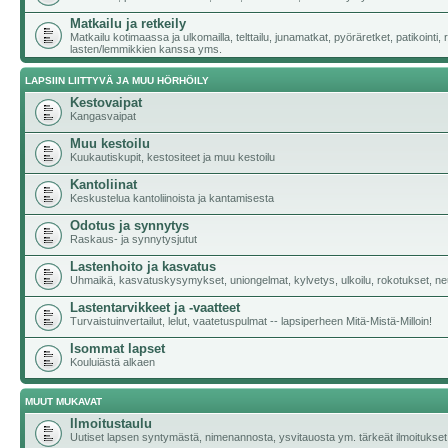
Matkailu ja retkeily
Matkailu kotimaassa ja ulkomailla, telttailu, junamatkat, pyöräretket, patikointi,
lasten/lemmikkien kanssa yms.
LAPSIIN LIITTYVÄ JA MUU HÖRHÖILY
Kestovaipat
Kangasvaipat
Muu kestoilu
Kuukautiskupit, kestositeet ja muu kestoilu
Kantoliinat
Keskustelua kantoliinoista ja kantamisesta
Odotus ja synnytys
Raskaus- ja synnytysjutut
Lastenhoito ja kasvatus
Uhmaikä, kasvatuskysymykset, uniongelmat, kylvetys, ulkoilu, rokotukset, neu
Lastentarvikkeet ja -vaatteet
Turvaistuinvertailut, lelut, vaatetuspulmat -- lapsiperheen Mitä-Mistä-Milloin!
Isommat lapset
Kouluiästä alkaen
MUUT MUKAVAT
Ilmoitustaulu
Uutiset lapsen syntymästä, nimenannosta, ysvitauosta ym. tärkeät ilmoitukset