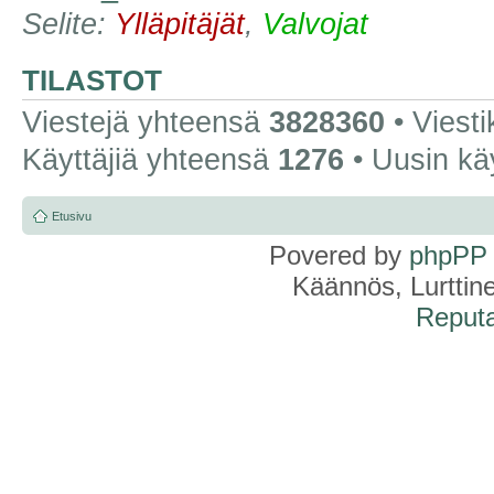
Selite:
Ylläpitäjät
,
Valvojat
TILASTOT
Viestejä yhteensä
3828360
• Viest
Käyttäjiä yhteensä
1276
• Uusin kä
Etusivu
Povered by
phpPP
Käännös, Lurttin
Reputa