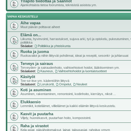
Ylläpito tiedottaa ja Säännöt
Ajankohtaista tietoa foorumista, teknisistä asioista ym.
VAPAA KESKUSTELU
Aihe vapaa
Muut päivän polttavat aiheet
Elämä on...
Liikunta, hyvinvointi, harrastukset, sujuva arki, työ ja opiskelu, pukeutuminen, v
politiikka
Sisäalue:
Politiikka ja yhteiskunta
Ruoka ja juoma
Ruokavaliot ja niihin liittyvät pohdinnat, ideat ja reseptit, sesonki- ja juhlaruuat
Terveys ja sairaus
Terveyden- ja sairaudenhoito, vaihtoehtoiset hoidot, lääkitseminen ym.
Sisäalueet:
Kauneus
,
Vaihtoehtohoidot ja luontaistuotteet
Käsityöt
Tee-se-itse ym. kädentöihin liittyvä
Sisäalueet:
Lorukortit
,
Ompelut
,
Neuleet
Koti ja asuminen
Asuminen, rakentaminen, remontointi, kodinhoito, kierrätys, niksit ...
Elukkaosio
Lemmikit, kotieläimet, villieläimet ja kaikki eläimiin liittyvä keskustelu.
Kasvit ja puutarha
Viljely, huonekasvit, puutarhan hoito, kompostointi.
Raha ja virastot
Kela-asiat, päivähoitomaksut, lainat, talousasiat, rahoitus ymym