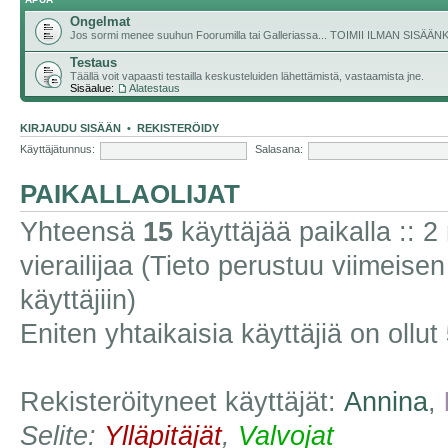
Ongelmat
Jos sormi menee suuhun Foorumilla tai Galleriassa... TOIMII ILMAN SISÄ
Testaus
Täällä voit vapaasti testailla keskusteluiden lähettämistä, vastaamista jne.
Sisäalue:
Alatestaus
KIRJAUDU SISÄÄN
•
REKISTERÖIDY
Käyttäjätunnus:
Salasana:
PAIKALLAOLIJAT
Yhteensä
15
käyttäjää paikalla :: 2 
vierailijaa (Tieto perustuu viimeisen 
käyttäjiin)
Eniten yhtaikaisia käyttäjiä on ollut
Rekisteröityneet käyttäjät:
Annina
,
Selite:
Ylläpitäjät
,
Valvojat