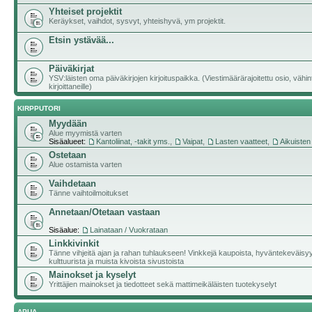
Yhteiset projektit
Keräykset, vaihdot, sysvyt, yhteishyvä, ym projektit.
Etsin ystävää...
Päiväkirjat
YSV:läisten oma päiväkirjojen kirjoituspaikka. (Viestimäärärajoitettu osio, vähi
kirjoittaneille)
KIRPPUTORI
Myydään
Alue myymistä varten
Sisäalueet:
Kantoliinat, -takit yms.
,
Vaipat
,
Lasten vaatteet
,
Aikuisten
Ostetaan
Alue ostamista varten
Vaihdetaan
Tänne vaihtoilmoitukset
Annetaan/Otetaan vastaan
Sisäalue:
Lainataan / Vuokrataan
Linkkivinkit
Tänne vihjeitä ajan ja rahan tuhlaukseen! Vinkkejä kaupoista, hyväntekeväisy
kulttuurista ja muista kivoista sivustoista
Mainokset ja kyselyt
Yrittäjien mainokset ja tiedotteet sekä mattimeikäläisten tuotekyselyt
APUA