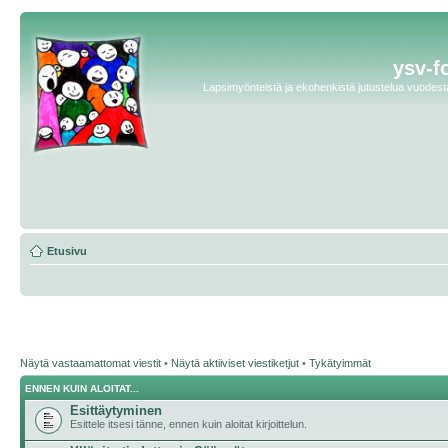
ysv-f
Lapsimyönteistä ja ekohenkistä jutustelua vuodesta 
Etusivu
Näytä vastaamattomat viestit
•
Näytä aktiiviset viestiketjut
•
Tykätyimmät
ENNEN KUIN ALOITAT...
Esittäytyminen
Esittele itsesi tänne, ennen kuin aloitat kirjoittelun.