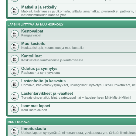
Matkailu ja retkeily
Matkailu kotimaassa ja ulkomailla, telttailu, junamatkat, pyöräretket, patikointi,
lasten/lemmikkien kanssa yms.
LAPSIIN LIITTYVÄ JA MUU HÖRHÖILY
Kestovaipat
Kangasvaipat
Muu kestoilu
Kuukautiskupit, kestositeet ja muu kestoilu
Kantoliinat
Keskustelua kantoliinoista ja kantamisesta
Odotus ja synnytys
Raskaus- ja synnytysjutut
Lastenhoito ja kasvatus
Uhmaikä, kasvatuskysymykset, uniongelmat, kylvetys, ulkoilu, rokotukset, neu
Lastentarvikkeet ja -vaatteet
Turvaistuinvertailut, lelut, vaatetuspulmat -- lapsiperheen Mitä-Mistä-Milloin!
Isommat lapset
Kouluiästä alkaen
MUUT MUKAVAT
Ilmoitustaulu
Uutiset lapsen syntymästä, nimenannosta, ysvitauosta ym. tärkeät ilmoitukset