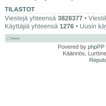
TILASTOT
Viestejä yhteensä
3828377
• Viest
Käyttäjiä yhteensä
1276
• Uusin kä
Etusivu
Povered by
phpPP
Käännös, Lurttin
Reputa