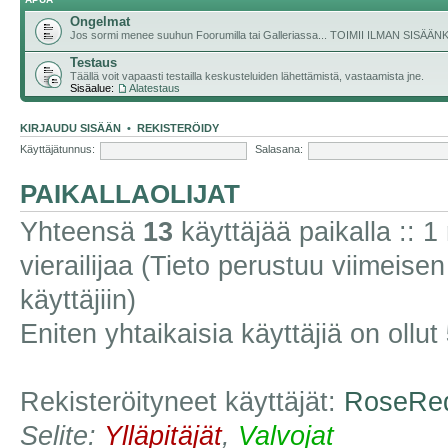
Ongelmat
Jos sormi menee suuhun Foorumilla tai Galleriassa... TOIMII ILMAN SISÄ
Testaus
Täällä voit vapaasti testailla keskusteluiden lähettämistä, vastaamista jne.
Sisäalue:
Alatestaus
KIRJAUDU SISÄÄN
•
REKISTERÖIDY
Käyttäjätunnus:
Salasana:
PAIKALLAOLIJAT
Yhteensä
13
käyttäjää paikalla :: 1 
vierailijaa (Tieto perustuu viimeisen 
käyttäjiin)
Eniten yhtaikaisia käyttäjiä on ollut
Rekisteröityneet käyttäjät:
RoseRe
Selite:
Ylläpitäjät
,
Valvojat