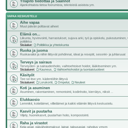
Ylläpito tiedottaa ja Säännöt
Ajankohtaista tietoa foorumista, teknisistä asioista ym.
VAPAA KESKUSTELU
Aihe vapaa
Muut päivän polttavat aiheet
Elämä on...
Liikunta, hyvinvointi, harrastukset, sujuva arki, työ ja opiskelu, pukeutuminen, v
politiikka
Sisäalue:
Politiikka ja yhteiskunta
Ruoka ja juoma
Ruokavaliot ja niihin liittyvät pohdinnat, ideat ja reseptit, sesonki- ja juhlaruuat
Terveys ja sairaus
Terveyden- ja sairaudenhoito, vaihtoehtoiset hoidot, lääkitseminen ym.
Sisäalueet:
Kauneus
,
Vaihtoehtohoidot ja luontaistuotteet
Käsityöt
Tee-se-itse ym. kädentöihin liittyvä
Sisäalueet:
Lorukortit
,
Ompelut
,
Neuleet
Koti ja asuminen
Asuminen, rakentaminen, remontointi, kodinhoito, kierrätys, niksit ...
Elukkaosio
Lemmikit, kotieläimet, villieläimet ja kaikki eläimiin liittyvä keskustelu.
Kasvit ja puutarha
Viljely, huonekasvit, puutarhan hoito, kompostointi.
Raha ja virastot
Kela-asiat, päivähoitomaksut, lainat, talousasiat, rahoitus ymym