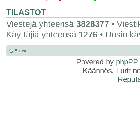
TILASTOT
Viestejä yhteensä
3828377
• Viest
Käyttäjiä yhteensä
1276
• Uusin kä
Etusivu
Povered by
phpPP
Käännös, Lurttin
Reputa