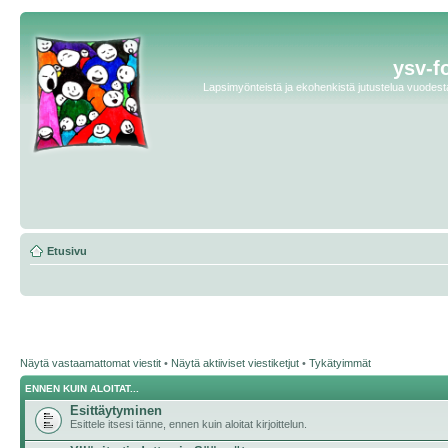
ysv-f
Lapsimyönteistä ja ekohenkistä jutustelua vuodesta 
Etusivu
Näytä vastaamattomat viestit
•
Näytä aktiiviset viestiketjut
•
Tykätyimmät
ENNEN KUIN ALOITAT...
Esittäytyminen
Esittele itsesi tänne, ennen kuin aloitat kirjoittelun.