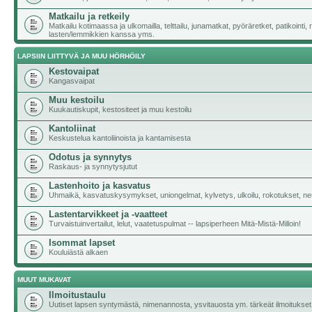
Matkailu ja retkeily
Matkailu kotimaassa ja ulkomailla, telttailu, junamatkat, pyöräretket, patikointi,
lasten/lemmikkien kanssa yms.
LAPSIIN LIITTYVÄ JA MUU HÖRHÖILY
Kestovaipat
Kangasvaipat
Muu kestoilu
Kuukautiskupit, kestositeet ja muu kestoilu
Kantoliinat
Keskustelua kantoliinoista ja kantamisesta
Odotus ja synnytys
Raskaus- ja synnytysjutut
Lastenhoito ja kasvatus
Uhmaikä, kasvatuskysymykset, uniongelmat, kylvetys, ulkoilu, rokotukset, neu
Lastentarvikkeet ja -vaatteet
Turvaistuinvertailut, lelut, vaatetuspulmat -- lapsiperheen Mitä-Mistä-Milloin!
Isommat lapset
Kouluiästä alkaen
MUUT MUKAVAT
Ilmoitustaulu
Uutiset lapsen syntymästä, nimenannosta, ysvitauosta ym. tärkeät ilmoitukset